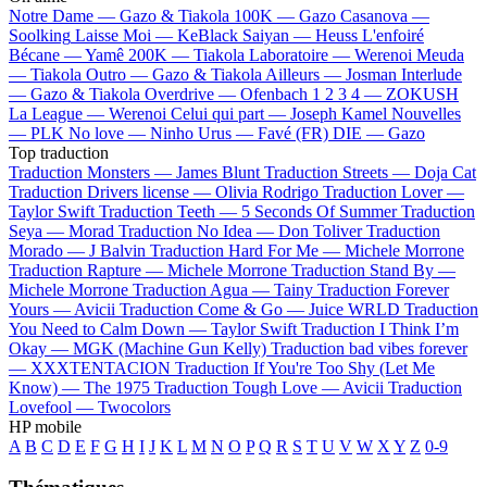
Notre Dame —
Gazo & Tiakola
100K —
Gazo
Casanova —
Soolking
Laisse Moi —
KeBlack
Saiyan —
Heuss L'enfoiré
Bécane —
Yamê
200K —
Tiakola
Laboratoire —
Werenoi
Meuda
—
Tiakola
Outro —
Gazo & Tiakola
Ailleurs —
Josman
Interlude
—
Gazo & Tiakola
Overdrive —
Ofenbach
1 2 3 4 —
ZOKUSH
La League —
Werenoi
Celui qui part —
Joseph Kamel
Nouvelles
—
PLK
No love —
Ninho
Urus —
Favé (FR)
DIE —
Gazo
Top traduction
Traduction Monsters —
James Blunt
Traduction Streets —
Doja Cat
Traduction Drivers license —
Olivia Rodrigo
Traduction Lover —
Taylor Swift
Traduction Teeth —
5 Seconds Of Summer
Traduction
Seya —
Morad
Traduction No Idea —
Don Toliver
Traduction
Morado —
J Balvin
Traduction Hard For Me —
Michele Morrone
Traduction Rapture —
Michele Morrone
Traduction Stand By —
Michele Morrone
Traduction Agua —
Tainy
Traduction Forever
Yours —
Avicii
Traduction Come & Go —
Juice WRLD
Traduction
You Need to Calm Down —
Taylor Swift
Traduction I Think I’m
Okay —
MGK (Machine Gun Kelly)
Traduction bad vibes forever
—
XXXTENTACION
Traduction If You're Too Shy (Let Me
Know) —
The 1975
Traduction Tough Love —
Avicii
Traduction
Lovefool —
Twocolors
HP mobile
A
B
C
D
E
F
G
H
I
J
K
L
M
N
O
P
Q
R
S
T
U
V
W
X
Y
Z
0-9