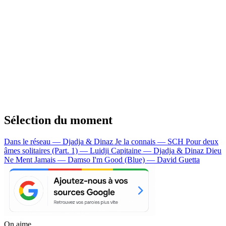
Sélection du moment
Dans le réseau — Djadja & Dinaz
Je la connais — SCH
Pour deux
âmes solitaires (Part. 1) — Luidji
Capitaine — Djadja & Dinaz
Dieu
Ne Ment Jamais — Damso
I'm Good (Blue) — David Guetta
On aime