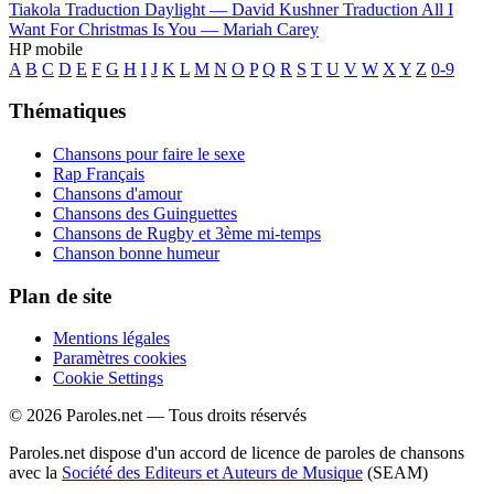
Tiakola
Traduction Daylight —
David Kushner
Traduction All I
Want For Christmas Is You —
Mariah Carey
HP mobile
A
B
C
D
E
F
G
H
I
J
K
L
M
N
O
P
Q
R
S
T
U
V
W
X
Y
Z
0-9
Thématiques
Chansons pour faire le sexe
Rap Français
Chansons d'amour
Chansons des Guinguettes
Chansons de Rugby et 3ème mi-temps
Chanson bonne humeur
Plan de site
Mentions légales
Paramètres cookies
Cookie Settings
© 2026 Paroles.net — Tous droits réservés
Paroles.net dispose d'un accord de licence de paroles de chansons
avec la
Société des Editeurs et Auteurs de Musique
(SEAM)