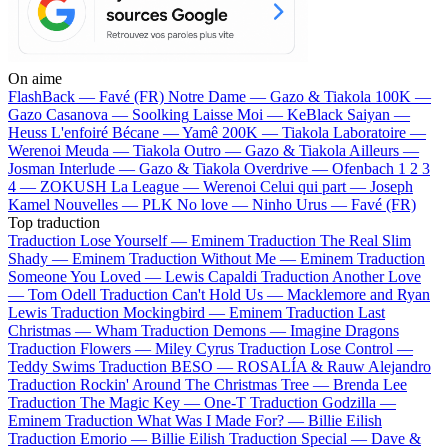
On aime
FlashBack —
Favé (FR)
Notre Dame —
Gazo & Tiakola
100K —
Gazo
Casanova —
Soolking
Laisse Moi —
KeBlack
Saiyan —
Heuss L'enfoiré
Bécane —
Yamê
200K —
Tiakola
Laboratoire —
Werenoi
Meuda —
Tiakola
Outro —
Gazo & Tiakola
Ailleurs —
Josman
Interlude —
Gazo & Tiakola
Overdrive —
Ofenbach
1 2 3
4 —
ZOKUSH
La League —
Werenoi
Celui qui part —
Joseph
Kamel
Nouvelles —
PLK
No love —
Ninho
Urus —
Favé (FR)
Top traduction
Traduction Lose Yourself —
Eminem
Traduction The Real Slim
Shady —
Eminem
Traduction Without Me —
Eminem
Traduction
Someone You Loved —
Lewis Capaldi
Traduction Another Love
—
Tom Odell
Traduction Can't Hold Us —
Macklemore and Ryan
Lewis
Traduction Mockingbird —
Eminem
Traduction Last
Christmas —
Wham
Traduction Demons —
Imagine Dragons
Traduction Flowers —
Miley Cyrus
Traduction Lose Control —
Teddy Swims
Traduction BESO —
ROSALÍA & Rauw Alejandro
Traduction Rockin' Around The Christmas Tree —
Brenda Lee
Traduction The Magic Key —
One-T
Traduction Godzilla —
Eminem
Traduction What Was I Made For? —
Billie Eilish
Traduction Emorio —
Billie Eilish
Traduction Special —
Dave &