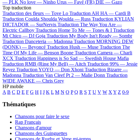
—
PLK
No love —
Ninho
Urus —
Favé (FR)
DIE —
Gazo
Top traduction
Traduction des fleurs —
Tove Lo
Traduction AH HA —
Cardi B
Traduction Coulda Shoulda Woulda —
Russ
Traduction KYLIAN
DICTADOR —
SurNervis
Traduction The Way You Are —
Electric Callboy
Traduction Home To Me —
Tones & I
Traduction
Mi Chico —
DJ Goja
Traduction My Body Isn't Ready —
Sombr
Traduction Danceteria —
Madonna
Traduction MORNING DEW
(DONK) —
Beyoncé
Traduction Hush —
Muse
Traduction The
Time Of My Life —
Benson Boone
Traduction Camera —
Charli
XCX
Traduction Happiness is So Sad —
Swedish House Mafia
Traduction RMB (Ring My Bell) —
Aitch
Traduction 99% —
Jessie
Reyez
Traduction YOYO —
Don Xhoni
Traduction Bizarre —
Madonna
Traduction Van Cleef Pt 2 —
Malie Donn
Traduction
WIDE AWAKE —
Chris Grey
HP mobile
A
B
C
D
E
F
G
H
I
J
K
L
M
N
O
P
Q
R
S
T
U
V
W
X
Y
Z
0-9
Thématiques
Chansons pour faire le sexe
Rap Français
Chansons d'amour
Chansons des Guinguettes
Chansons de Rugby et 3ème mi-temps