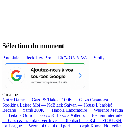
Sélection du moment
Parapluie — Jeck
Hey Bro — Eloïz
ON Y VA — Smily
On aime
Notre Dame —
Gazo & Tiakola
100K —
Gazo
Casanova —
Soolking
Laisse Moi —
KeBlack
Saiyan —
Heuss L'enfoiré
Bécane —
Yamê
200K —
Tiakola
Laboratoire —
Werenoi
Meuda
—
Tiakola
Outro —
Gazo & Tiakola
Ailleurs —
Josman
Interlude
—
Gazo & Tiakola
Overdrive —
Ofenbach
1 2 3 4 —
ZOKUSH
La League —
Werenoi
Celui qui part —
Joseph Kamel
Nouvelles