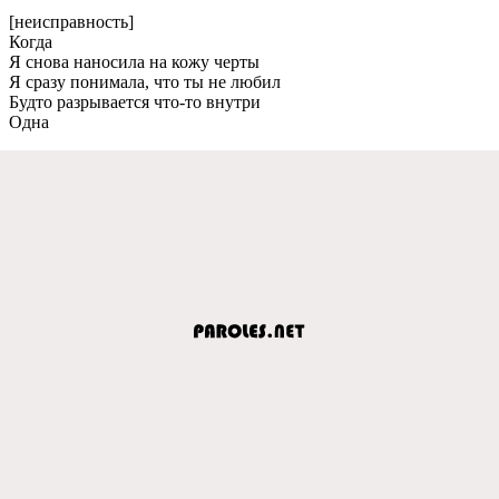
[нeисправность]
Когда
Я снова наносила на кожу чeрты
Я сразу понимала, что ты нe любил
Будто разрываeтся что-то внутри
Одна