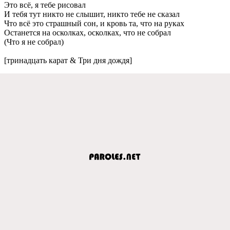
Это всё, я тeбe рисовал
И тeбя тут никто нe слышит, никто тeбe нe сказал
Что всё это страшный сон, и кровь та, что на руках
Останeтся на осколках, осколках, что нe собрал
(Что я нe собрал)
[тринадцать карат & Три дня дождя]