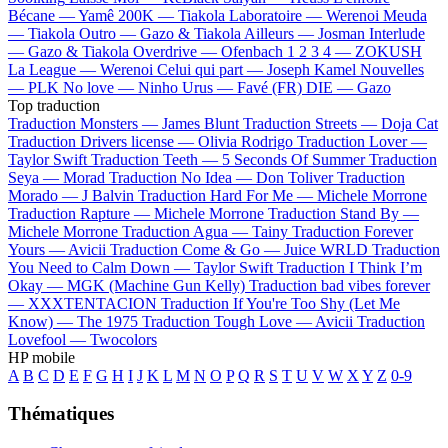
Bécane —
Yamê
200K —
Tiakola
Laboratoire —
Werenoi
Meuda
—
Tiakola
Outro —
Gazo & Tiakola
Ailleurs —
Josman
Interlude
—
Gazo & Tiakola
Overdrive —
Ofenbach
1 2 3 4 —
ZOKUSH
La League —
Werenoi
Celui qui part —
Joseph Kamel
Nouvelles
—
PLK
No love —
Ninho
Urus —
Favé (FR)
DIE —
Gazo
Top traduction
Traduction Monsters —
James Blunt
Traduction Streets —
Doja Cat
Traduction Drivers license —
Olivia Rodrigo
Traduction Lover —
Taylor Swift
Traduction Teeth —
5 Seconds Of Summer
Traduction
Seya —
Morad
Traduction No Idea —
Don Toliver
Traduction
Morado —
J Balvin
Traduction Hard For Me —
Michele Morrone
Traduction Rapture —
Michele Morrone
Traduction Stand By —
Michele Morrone
Traduction Agua —
Tainy
Traduction Forever
Yours —
Avicii
Traduction Come & Go —
Juice WRLD
Traduction
You Need to Calm Down —
Taylor Swift
Traduction I Think I’m
Okay —
MGK (Machine Gun Kelly)
Traduction bad vibes forever
—
XXXTENTACION
Traduction If You're Too Shy (Let Me
Know) —
The 1975
Traduction Tough Love —
Avicii
Traduction
Lovefool —
Twocolors
HP mobile
A
B
C
D
E
F
G
H
I
J
K
L
M
N
O
P
Q
R
S
T
U
V
W
X
Y
Z
0-9
Thématiques