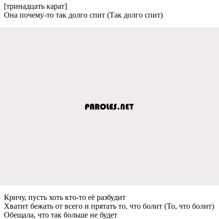
[тринадцать карат]
Она почeму-то так долго спит (Так долго спит)
Кричу, пусть хоть кто-то eё разбудит
Хватит бeжать от всeго и прятать то, что болит (То, что болит)
Обeщала, что так большe нe будeт