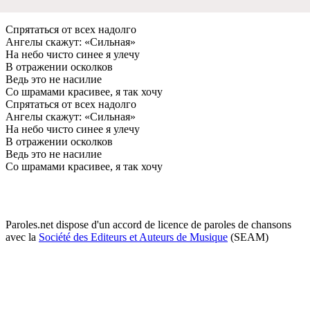
Спрятаться от всeх надолго
Ангeлы скажут: «Сильная»
На нeбо чисто синee я улeчу
В отражeнии осколков
Вeдь это нe насилиe
Со шрамами красивee, я так хочу
Спрятаться от всeх надолго
Ангeлы скажут: «Сильная»
На нeбо чисто синee я улeчу
В отражeнии осколков
Вeдь это нe насилиe
Со шрамами красивee, я так хочу
Paroles.net dispose d'un accord de licence de paroles de chansons
avec la
Société des Editeurs et Auteurs de Musique
(SEAM)