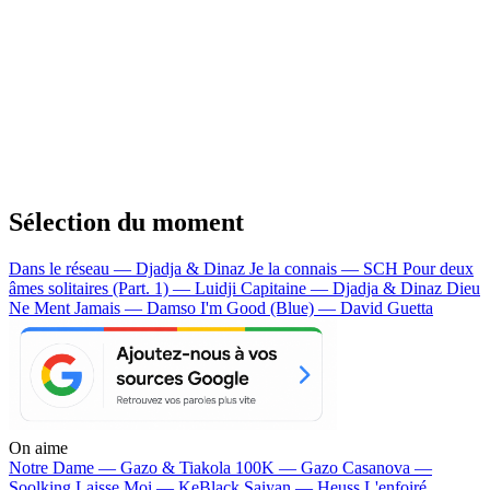
Sélection du moment
Dans le réseau — Djadja & Dinaz
Je la connais — SCH
Pour deux
âmes solitaires (Part. 1) — Luidji
Capitaine — Djadja & Dinaz
Dieu
Ne Ment Jamais — Damso
I'm Good (Blue) — David Guetta
On aime
Notre Dame —
Gazo & Tiakola
100K —
Gazo
Casanova —
Soolking
Laisse Moi —
KeBlack
Saiyan —
Heuss L'enfoiré