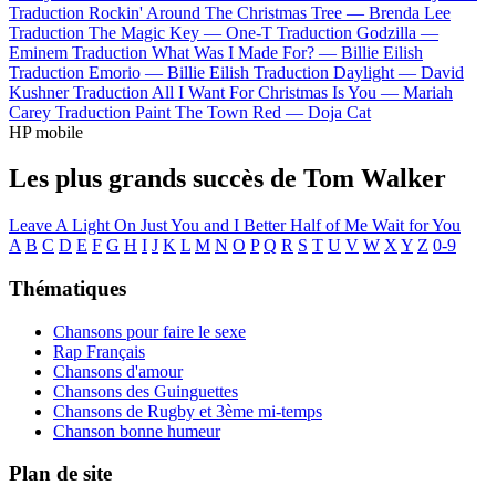
Traduction Rockin' Around The Christmas Tree —
Brenda Lee
Traduction The Magic Key —
One-T
Traduction Godzilla —
Eminem
Traduction What Was I Made For? —
Billie Eilish
Traduction Emorio —
Billie Eilish
Traduction Daylight —
David
Kushner
Traduction All I Want For Christmas Is You —
Mariah
Carey
Traduction Paint The Town Red —
Doja Cat
HP mobile
Les plus grands succès de Tom Walker
Leave A Light On
Just You and I
Better Half of Me
Wait for You
A
B
C
D
E
F
G
H
I
J
K
L
M
N
O
P
Q
R
S
T
U
V
W
X
Y
Z
0-9
Thématiques
Chansons pour faire le sexe
Rap Français
Chansons d'amour
Chansons des Guinguettes
Chansons de Rugby et 3ème mi-temps
Chanson bonne humeur
Plan de site