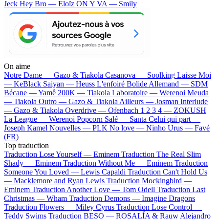
Jeck
Hey Bro — Eloïz
ON Y VA — Smily
On aime
Notre Dame —
Gazo & Tiakola
Casanova —
Soolking
Laisse Moi
—
KeBlack
Saiyan —
Heuss L'enfoiré
Bolide Allemand —
SDM
Bécane —
Yamê
200K —
Tiakola
Laboratoire —
Werenoi
Meuda
—
Tiakola
Outro —
Gazo & Tiakola
Ailleurs —
Josman
Interlude
—
Gazo & Tiakola
Overdrive —
Ofenbach
1 2 3 4 —
ZOKUSH
La League —
Werenoi
Popcorn Salé —
Santa
Celui qui part —
Joseph Kamel
Nouvelles —
PLK
No love —
Ninho
Urus —
Favé
(FR)
Top traduction
Traduction Lose Yourself —
Eminem
Traduction The Real Slim
Shady —
Eminem
Traduction Without Me —
Eminem
Traduction
Someone You Loved —
Lewis Capaldi
Traduction Can't Hold Us
—
Macklemore and Ryan Lewis
Traduction Mockingbird —
Eminem
Traduction Another Love —
Tom Odell
Traduction Last
Christmas —
Wham
Traduction Demons —
Imagine Dragons
Traduction Flowers —
Miley Cyrus
Traduction Lose Control —
Teddy Swims
Traduction BESO —
ROSALÍA & Rauw Alejandro