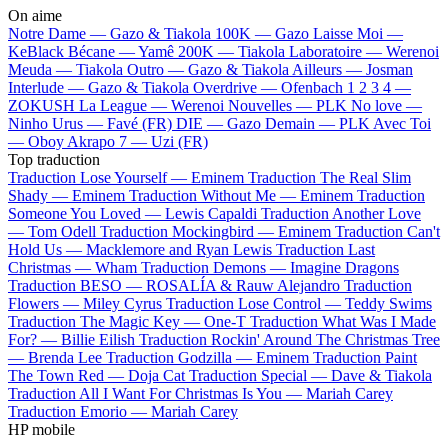
On aime
Notre Dame —
Gazo & Tiakola
100K —
Gazo
Laisse Moi —
KeBlack
Bécane —
Yamê
200K —
Tiakola
Laboratoire —
Werenoi
Meuda —
Tiakola
Outro —
Gazo & Tiakola
Ailleurs —
Josman
Interlude —
Gazo & Tiakola
Overdrive —
Ofenbach
1 2 3 4 —
ZOKUSH
La League —
Werenoi
Nouvelles —
PLK
No love —
Ninho
Urus —
Favé (FR)
DIE —
Gazo
Demain —
PLK
Avec Toi
—
Oboy
Akrapo 7 —
Uzi (FR)
Top traduction
Traduction Lose Yourself —
Eminem
Traduction The Real Slim
Shady —
Eminem
Traduction Without Me —
Eminem
Traduction
Someone You Loved —
Lewis Capaldi
Traduction Another Love
—
Tom Odell
Traduction Mockingbird —
Eminem
Traduction Can't
Hold Us —
Macklemore and Ryan Lewis
Traduction Last
Christmas —
Wham
Traduction Demons —
Imagine Dragons
Traduction BESO —
ROSALÍA & Rauw Alejandro
Traduction
Flowers —
Miley Cyrus
Traduction Lose Control —
Teddy Swims
Traduction The Magic Key —
One-T
Traduction What Was I Made
For? —
Billie Eilish
Traduction Rockin' Around The Christmas Tree
—
Brenda Lee
Traduction Godzilla —
Eminem
Traduction Paint
The Town Red —
Doja Cat
Traduction Special —
Dave & Tiakola
Traduction All I Want For Christmas Is You —
Mariah Carey
Traduction Emorio —
Mariah Carey
HP mobile