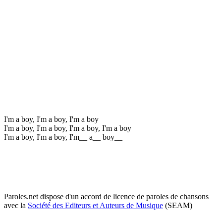
I'm a boy, I'm a boy, I'm a boy
I'm a boy, I'm a boy, I'm a boy, I'm a boy
I'm a boy, I'm a boy, I'm__ a__ boy__
Paroles.net dispose d'un accord de licence de paroles de chansons
avec la
Société des Editeurs et Auteurs de Musique
(SEAM)