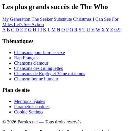
Les plus grands succès de The Who
My Generation
The Seeker
Substitute
Christmas
I Can See For
Miles
Let's See Action
A
B
C
D
E
F
G
H
I
J
K
L
M
N
O
P
Q
R
S
T
U
V
W
X
Y
Z
0-9
Thématiques
Chansons pour faire le sexe
Rap Français
Chansons d'amour
Chansons des Guinguettes
Chansons de Rugby et 3ème mi-temps
Chanson bonne humeur
Plan de site
Mentions légales
Paramètres cookies
Cookie Settings
© 2026 Paroles.net — Tous droits réservés