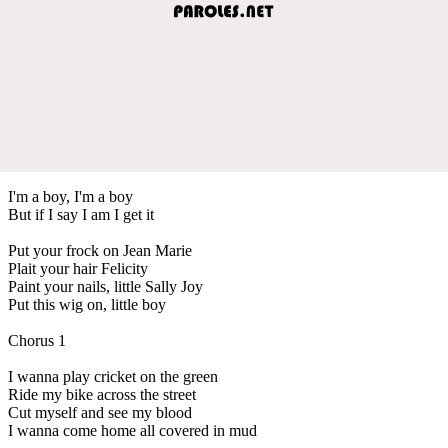
I'm a boy, I'm a boy
But if I say I am I get it
Put your frock on Jean Marie
Plait your hair Felicity
Paint your nails, little Sally Joy
Put this wig on, little boy
Chorus 1
I wanna play cricket on the green
Ride my bike across the street
Cut myself and see my blood
I wanna come home all covered in mud