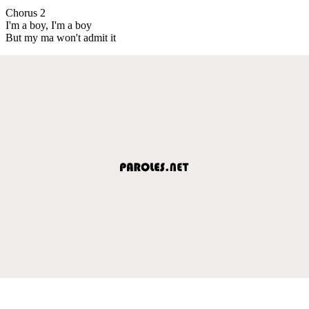
Chorus 2
I'm a boy, I'm a boy
But my ma won't admit it