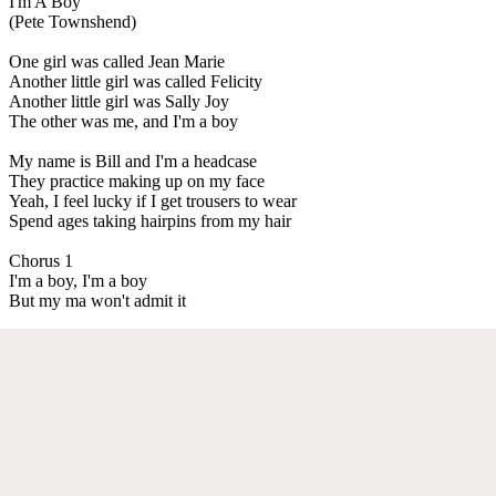
I'm A Boy
(Pete Townshend)
One girl was called Jean Marie
Another little girl was called Felicity
Another little girl was Sally Joy
The other was me, and I'm a boy
My name is Bill and I'm a headcase
They practice making up on my face
Yeah, I feel lucky if I get trousers to wear
Spend ages taking hairpins from my hair
Chorus 1
I'm a boy, I'm a boy
But my ma won't admit it