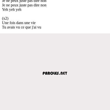
Je ne peux juste pas dire non
Je ne peux juste pas dire non
Yeh yeh yeh
(x2)
Une fois dans une vie
Tu avais vu ce que j'ai vu