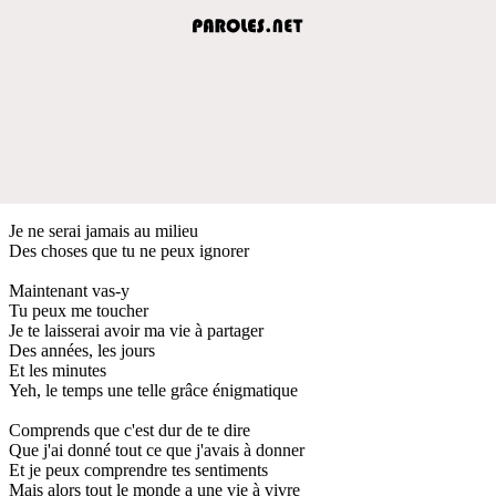
Je ne serai jamais au milieu
Des choses que tu ne peux ignorer
Maintenant vas-y
Tu peux me toucher
Je te laisserai avoir ma vie à partager
Des années, les jours
Et les minutes
Yeh, le temps une telle grâce énigmatique
Comprends que c'est dur de te dire
Que j'ai donné tout ce que j'avais à donner
Et je peux comprendre tes sentiments
Mais alors tout le monde a une vie à vivre