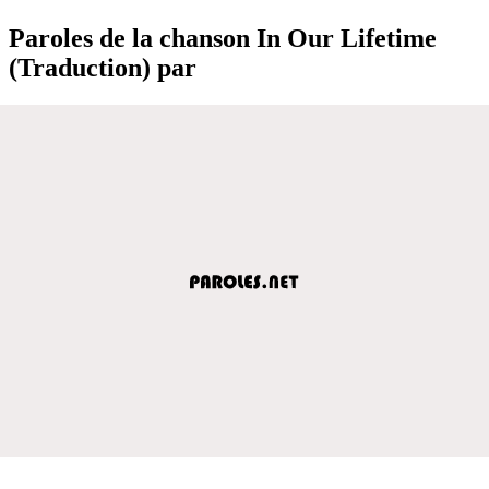
Paroles de la chanson In Our Lifetime
(Traduction) par