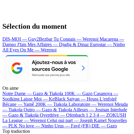
Sélection du moment
DIS-MOI — Guy2Bezbar
Tu Connais — Werenoi
Macarena —
Damso
J'fais Mes Affaires — Djadja & Dinaz
Eurostar — Ninho
All Eyes On Me — Werenoi
On aime
Notre Dame —
Gazo & Tiakola
100K —
Gazo
Casanova —
Soolking
Laisse Moi —
KeBlack
Saiyan —
Heuss L'enfoiré
Bécane —
Yamê
200K —
Tiakola
Laboratoire —
Werenoi
Meuda
—
Tiakola
Outro —
Gazo & Tiakola
Ailleurs —
Josman
Interlude
—
Gazo & Tiakola
Overdrive —
Ofenbach
1 2 3 4 —
ZOKUSH
La League —
Werenoi
Celui qui part —
Joseph Kamel
Nouvelles
—
PLK
No love —
Ninho
Urus —
Favé (FR)
DIE —
Gazo
Top traduction