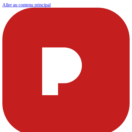
Aller au contenu principal