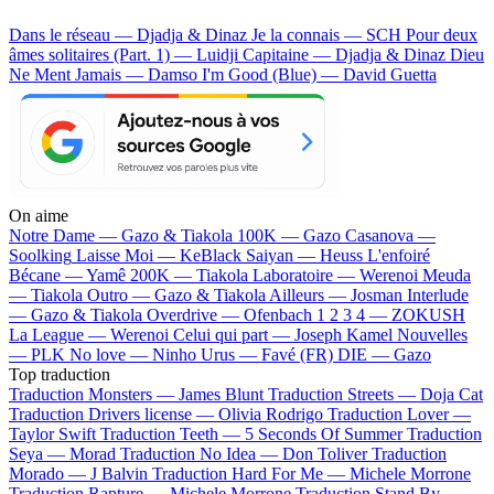
Dans le réseau — Djadja & Dinaz
Je la connais — SCH
Pour deux
âmes solitaires (Part. 1) — Luidji
Capitaine — Djadja & Dinaz
Dieu
Ne Ment Jamais — Damso
I'm Good (Blue) — David Guetta
On aime
Notre Dame —
Gazo & Tiakola
100K —
Gazo
Casanova —
Soolking
Laisse Moi —
KeBlack
Saiyan —
Heuss L'enfoiré
Bécane —
Yamê
200K —
Tiakola
Laboratoire —
Werenoi
Meuda
—
Tiakola
Outro —
Gazo & Tiakola
Ailleurs —
Josman
Interlude
—
Gazo & Tiakola
Overdrive —
Ofenbach
1 2 3 4 —
ZOKUSH
La League —
Werenoi
Celui qui part —
Joseph Kamel
Nouvelles
—
PLK
No love —
Ninho
Urus —
Favé (FR)
DIE —
Gazo
Top traduction
Traduction Monsters —
James Blunt
Traduction Streets —
Doja Cat
Traduction Drivers license —
Olivia Rodrigo
Traduction Lover —
Taylor Swift
Traduction Teeth —
5 Seconds Of Summer
Traduction
Seya —
Morad
Traduction No Idea —
Don Toliver
Traduction
Morado —
J Balvin
Traduction Hard For Me —
Michele Morrone
Traduction Rapture —
Michele Morrone
Traduction Stand By —