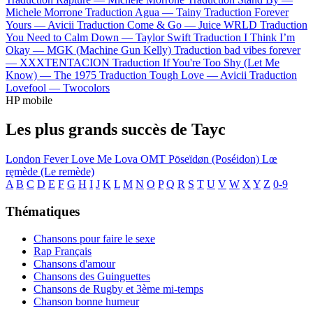
Michele Morrone
Traduction Agua —
Tainy
Traduction Forever
Yours —
Avicii
Traduction Come & Go —
Juice WRLD
Traduction
You Need to Calm Down —
Taylor Swift
Traduction I Think I’m
Okay —
MGK (Machine Gun Kelly)
Traduction bad vibes forever
—
XXXTENTACION
Traduction If You're Too Shy (Let Me
Know) —
The 1975
Traduction Tough Love —
Avicii
Traduction
Lovefool —
Twocolors
HP mobile
Les plus grands succès de Tayc
London Fever
Love Me
Lova
OMT
Pōseïdøn (Poséidon)
Lœ
ręmède (Le remède)
A
B
C
D
E
F
G
H
I
J
K
L
M
N
O
P
Q
R
S
T
U
V
W
X
Y
Z
0-9
Thématiques
Chansons pour faire le sexe
Rap Français
Chansons d'amour
Chansons des Guinguettes
Chansons de Rugby et 3ème mi-temps
Chanson bonne humeur