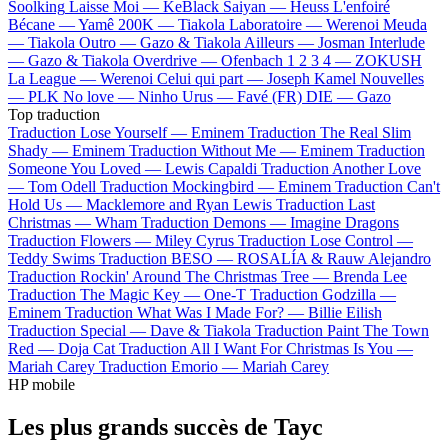
Soolking
Laisse Moi —
KeBlack
Saiyan —
Heuss L'enfoiré
Bécane —
Yamê
200K —
Tiakola
Laboratoire —
Werenoi
Meuda
—
Tiakola
Outro —
Gazo & Tiakola
Ailleurs —
Josman
Interlude
—
Gazo & Tiakola
Overdrive —
Ofenbach
1 2 3 4 —
ZOKUSH
La League —
Werenoi
Celui qui part —
Joseph Kamel
Nouvelles
—
PLK
No love —
Ninho
Urus —
Favé (FR)
DIE —
Gazo
Top traduction
Traduction Lose Yourself —
Eminem
Traduction The Real Slim
Shady —
Eminem
Traduction Without Me —
Eminem
Traduction
Someone You Loved —
Lewis Capaldi
Traduction Another Love
—
Tom Odell
Traduction Mockingbird —
Eminem
Traduction Can't
Hold Us —
Macklemore and Ryan Lewis
Traduction Last
Christmas —
Wham
Traduction Demons —
Imagine Dragons
Traduction Flowers —
Miley Cyrus
Traduction Lose Control —
Teddy Swims
Traduction BESO —
ROSALÍA & Rauw Alejandro
Traduction Rockin' Around The Christmas Tree —
Brenda Lee
Traduction The Magic Key —
One-T
Traduction Godzilla —
Eminem
Traduction What Was I Made For? —
Billie Eilish
Traduction Special —
Dave & Tiakola
Traduction Paint The Town
Red —
Doja Cat
Traduction All I Want For Christmas Is You —
Mariah Carey
Traduction Emorio —
Mariah Carey
HP mobile
Les plus grands succès de Tayc