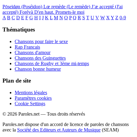
Pōseïdøn (Poséidon)
Lœ ręmède (Le remède)
J’æ aççepté (J'ai
accepté)
Forévà
D'en haut.
Promets-le moi
A
B
C
D
E
F
G
H
I
J
K
L
M
N
O
P
Q
R
S
T
U
V
W
X
Y
Z
0-9
Thématiques
Chansons pour faire le sexe
Rap Français
Chansons d'amour
Chansons des Guinguettes
Chansons de Rugby et 3ème mi-temps
Chanson bonne humeur
Plan de site
Mentions légales
Paramètres cookies
Cookie Settings
© 2026 Paroles.net — Tous droits réservés
Paroles.net dispose d'un accord de licence de paroles de chansons
avec la
Société des Editeurs et Auteurs de Musique
(SEAM)