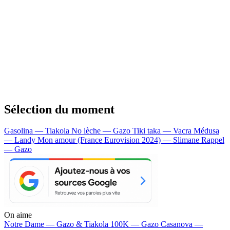
Sélection du moment
Gasolina — Tiakola
No lèche — Gazo
Tiki taka — Vacra
Médusa
— Landy
Mon amour (France Eurovision 2024) — Slimane
Rappel
— Gazo
On aime
Notre Dame —
Gazo & Tiakola
100K —
Gazo
Casanova —