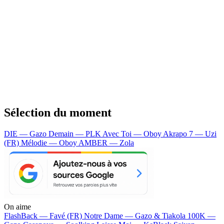
Sélection du moment
DIE — Gazo
Demain — PLK
Avec Toi — Oboy
Akrapo 7 — Uzi
(FR)
Mélodie — Oboy
AMBER — Zola
On aime
FlashBack —
Favé (FR)
Notre Dame —
Gazo & Tiakola
100K —