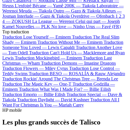
Gazo
Casanova —
Soolking
Laisse Moi —
KeBlack
Saiyan —
Heuss L'enfoiré
Bécane —
Yamê
200K —
Tiakola
Laboratoire —
Werenoi
Meuda —
Tiakola
Outro —
Gazo & Tiakola
Ailleurs —
Josman
Interlude —
Gazo & Tiakola
Overdrive —
Ofenbach
1 2 3
4 —
ZOKUSH
La League —
Werenoi
Celui qui part —
Joseph
Kamel
Nouvelles —
PLK
No love —
Ninho
Urus —
Favé (FR)
Top traduction
Traduction Lose Yourself —
Eminem
Traduction The Real Slim
Shady —
Eminem
Traduction Without Me —
Eminem
Traduction
Someone You Loved —
Lewis Capaldi
Traduction Another Love
—
Tom Odell
Traduction Can't Hold Us —
Macklemore and Ryan
Lewis
Traduction Mockingbird —
Eminem
Traduction Last
Christmas —
Wham
Traduction Demons —
Imagine Dragons
Traduction Flowers —
Miley Cyrus
Traduction Lose Control —
Teddy Swims
Traduction BESO —
ROSALÍA & Rauw Alejandro
Traduction Rockin' Around The Christmas Tree —
Brenda Lee
Traduction The Magic Key —
One-T
Traduction Godzilla —
Eminem
Traduction What Was I Made For? —
Billie Eilish
Traduction Emorio —
Billie Eilish
Traduction Special —
Dave &
Tiakola
Traduction Daylight —
David Kushner
Traduction All I
Want For Christmas Is You —
Mariah Carey
HP mobile
Les plus grands succès de Talisco