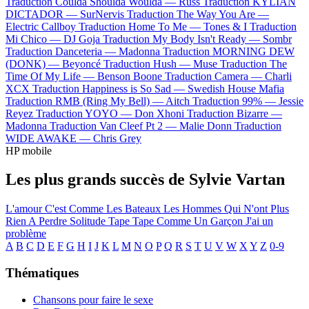
Traduction Coulda Shoulda Woulda —
Russ
Traduction KYLIAN
DICTADOR —
SurNervis
Traduction The Way You Are —
Electric Callboy
Traduction Home To Me —
Tones & I
Traduction
Mi Chico —
DJ Goja
Traduction My Body Isn't Ready —
Sombr
Traduction Danceteria —
Madonna
Traduction MORNING DEW
(DONK) —
Beyoncé
Traduction Hush —
Muse
Traduction The
Time Of My Life —
Benson Boone
Traduction Camera —
Charli
XCX
Traduction Happiness is So Sad —
Swedish House Mafia
Traduction RMB (Ring My Bell) —
Aitch
Traduction 99% —
Jessie
Reyez
Traduction YOYO —
Don Xhoni
Traduction Bizarre —
Madonna
Traduction Van Cleef Pt 2 —
Malie Donn
Traduction
WIDE AWAKE —
Chris Grey
HP mobile
Les plus grands succès de Sylvie Vartan
L'amour C'est Comme Les Bateaux
Les Hommes Qui N'ont Plus
Rien A Perdre
Solitude
Tape Tape
Comme Un Garçon
J'ai un
problème
A
B
C
D
E
F
G
H
I
J
K
L
M
N
O
P
Q
R
S
T
U
V
W
X
Y
Z
0-9
Thématiques
Chansons pour faire le sexe