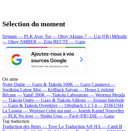
Sélection du moment
Demain — PLK
Avec Toi — Oboy
Akrapo 7 — Uzi (FR)
Mélodie
— Oboy
AMBER — Zola
BECTE — Gazo
On aime
Notre Dame —
Gazo & Tiakola
100K —
Gazo
Casanova —
Soolking
Laisse Moi —
KeBlack
Saiyan —
Heuss L'enfoiré
Bécane —
Yamê
200K —
Tiakola
Laboratoire —
Werenoi
Meuda
—
Tiakola
Outro —
Gazo & Tiakola
Ailleurs —
Josman
Interlude
—
Gazo & Tiakola
Overdrive —
Ofenbach
1 2 3 4 —
ZOKUSH
La League —
Werenoi
Celui qui part —
Joseph Kamel
Nouvelles
—
PLK
No love —
Ninho
Urus —
Favé (FR)
DIE —
Gazo
Top traduction
Traduction des fleurs —
Tove Lo
Traduction AH HA —
Cardi B