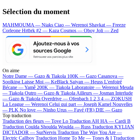
Sélection du moment
MAHMOUMA — Niaks
Ciao — Werenoi
Shavkat — Freeze
Corleone
Hrtbrk #2 — Kaza
Cosmos — Oboy
Joli — Zed
On aime
Notre Dame —
Gazo & Tiakola
100K —
Gazo
Casanova —
Soolking
Laisse Moi —
KeBlack
Saiyan —
Heuss L'enfoiré
Bécane —
Yamê
200K —
Tiakola
Laboratoire —
Werenoi
Meuda
—
Tiakola
Outro —
Gazo & Tiakola
Ailleurs —
Josman
Interlude
—
Gazo & Tiakola
Overdrive —
Ofenbach
1 2 3 4 —
ZOKUSH
La League —
Werenoi
Celui qui part —
Joseph Kamel
Nouvelles
—
PLK
No love —
Ninho
Urus —
Favé (FR)
DIE —
Gazo
Top traduction
Traduction des fleurs —
Tove Lo
Traduction AH HA —
Cardi B
Traduction Coulda Shoulda Woulda —
Russ
Traduction KYLIAN
DICTADOR —
SurNervis
Traduction The Way You Are —
Electric Callboy
Traduction Home To Me —
Tones & I
Traduction