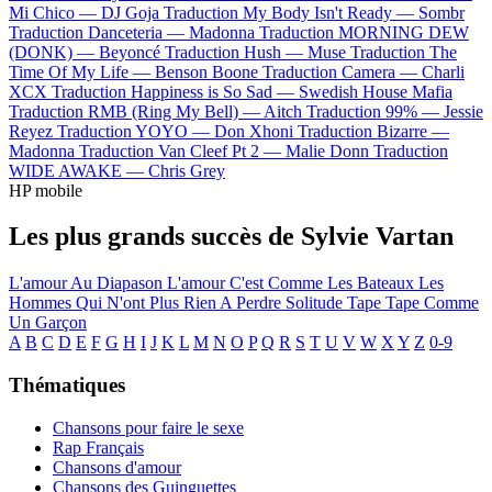
Mi Chico —
DJ Goja
Traduction My Body Isn't Ready —
Sombr
Traduction Danceteria —
Madonna
Traduction MORNING DEW
(DONK) —
Beyoncé
Traduction Hush —
Muse
Traduction The
Time Of My Life —
Benson Boone
Traduction Camera —
Charli
XCX
Traduction Happiness is So Sad —
Swedish House Mafia
Traduction RMB (Ring My Bell) —
Aitch
Traduction 99% —
Jessie
Reyez
Traduction YOYO —
Don Xhoni
Traduction Bizarre —
Madonna
Traduction Van Cleef Pt 2 —
Malie Donn
Traduction
WIDE AWAKE —
Chris Grey
HP mobile
Les plus grands succès de Sylvie Vartan
L'amour Au Diapason
L'amour C'est Comme Les Bateaux
Les
Hommes Qui N'ont Plus Rien A Perdre
Solitude
Tape Tape
Comme
Un Garçon
A
B
C
D
E
F
G
H
I
J
K
L
M
N
O
P
Q
R
S
T
U
V
W
X
Y
Z
0-9
Thématiques
Chansons pour faire le sexe
Rap Français
Chansons d'amour
Chansons des Guinguettes