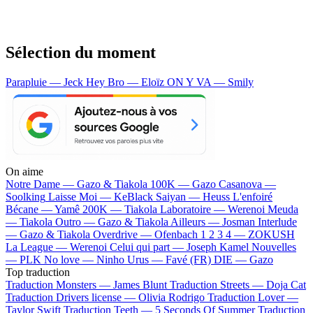
Sélection du moment
Parapluie — Jeck
Hey Bro — Eloïz
ON Y VA — Smily
On aime
Notre Dame —
Gazo & Tiakola
100K —
Gazo
Casanova —
Soolking
Laisse Moi —
KeBlack
Saiyan —
Heuss L'enfoiré
Bécane —
Yamê
200K —
Tiakola
Laboratoire —
Werenoi
Meuda
—
Tiakola
Outro —
Gazo & Tiakola
Ailleurs —
Josman
Interlude
—
Gazo & Tiakola
Overdrive —
Ofenbach
1 2 3 4 —
ZOKUSH
La League —
Werenoi
Celui qui part —
Joseph Kamel
Nouvelles
—
PLK
No love —
Ninho
Urus —
Favé (FR)
DIE —
Gazo
Top traduction
Traduction Monsters —
James Blunt
Traduction Streets —
Doja Cat
Traduction Drivers license —
Olivia Rodrigo
Traduction Lover —
Taylor Swift
Traduction Teeth —
5 Seconds Of Summer
Traduction