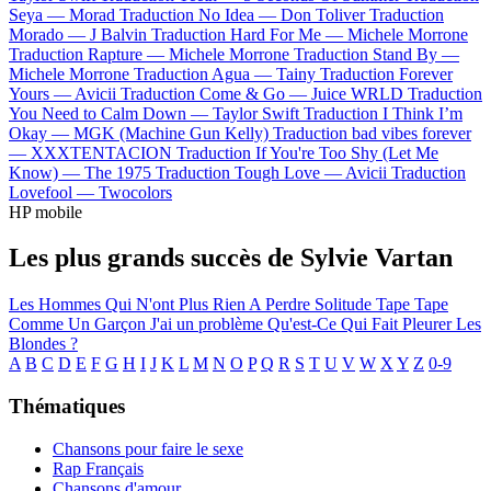
Seya —
Morad
Traduction No Idea —
Don Toliver
Traduction
Morado —
J Balvin
Traduction Hard For Me —
Michele Morrone
Traduction Rapture —
Michele Morrone
Traduction Stand By —
Michele Morrone
Traduction Agua —
Tainy
Traduction Forever
Yours —
Avicii
Traduction Come & Go —
Juice WRLD
Traduction
You Need to Calm Down —
Taylor Swift
Traduction I Think I’m
Okay —
MGK (Machine Gun Kelly)
Traduction bad vibes forever
—
XXXTENTACION
Traduction If You're Too Shy (Let Me
Know) —
The 1975
Traduction Tough Love —
Avicii
Traduction
Lovefool —
Twocolors
HP mobile
Les plus grands succès de Sylvie Vartan
Les Hommes Qui N'ont Plus Rien A Perdre
Solitude
Tape Tape
Comme Un Garçon
J'ai un problème
Qu'est-Ce Qui Fait Pleurer Les
Blondes ?
A
B
C
D
E
F
G
H
I
J
K
L
M
N
O
P
Q
R
S
T
U
V
W
X
Y
Z
0-9
Thématiques
Chansons pour faire le sexe
Rap Français
Chansons d'amour