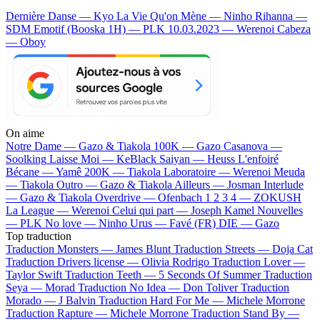
Dernière Danse — Kyo
La Vie Qu'on Mène — Ninho
Rihanna —
SDM
Emotif (Booska 1H) — PLK
10.03.2023 — Werenoi
Cabeza
— Oboy
On aime
Notre Dame —
Gazo & Tiakola
100K —
Gazo
Casanova —
Soolking
Laisse Moi —
KeBlack
Saiyan —
Heuss L'enfoiré
Bécane —
Yamê
200K —
Tiakola
Laboratoire —
Werenoi
Meuda
—
Tiakola
Outro —
Gazo & Tiakola
Ailleurs —
Josman
Interlude
—
Gazo & Tiakola
Overdrive —
Ofenbach
1 2 3 4 —
ZOKUSH
La League —
Werenoi
Celui qui part —
Joseph Kamel
Nouvelles
—
PLK
No love —
Ninho
Urus —
Favé (FR)
DIE —
Gazo
Top traduction
Traduction Monsters —
James Blunt
Traduction Streets —
Doja Cat
Traduction Drivers license —
Olivia Rodrigo
Traduction Lover —
Taylor Swift
Traduction Teeth —
5 Seconds Of Summer
Traduction
Seya —
Morad
Traduction No Idea —
Don Toliver
Traduction
Morado —
J Balvin
Traduction Hard For Me —
Michele Morrone
Traduction Rapture —
Michele Morrone
Traduction Stand By —