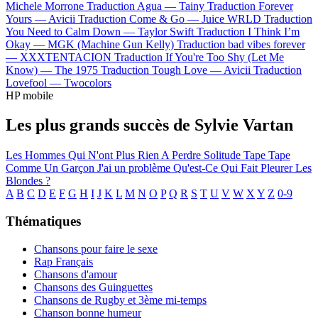
Michele Morrone
Traduction Agua —
Tainy
Traduction Forever
Yours —
Avicii
Traduction Come & Go —
Juice WRLD
Traduction
You Need to Calm Down —
Taylor Swift
Traduction I Think I’m
Okay —
MGK (Machine Gun Kelly)
Traduction bad vibes forever
—
XXXTENTACION
Traduction If You're Too Shy (Let Me
Know) —
The 1975
Traduction Tough Love —
Avicii
Traduction
Lovefool —
Twocolors
HP mobile
Les plus grands succès de Sylvie Vartan
Les Hommes Qui N'ont Plus Rien A Perdre
Solitude
Tape Tape
Comme Un Garçon
J'ai un problème
Qu'est-Ce Qui Fait Pleurer Les
Blondes ?
A
B
C
D
E
F
G
H
I
J
K
L
M
N
O
P
Q
R
S
T
U
V
W
X
Y
Z
0-9
Thématiques
Chansons pour faire le sexe
Rap Français
Chansons d'amour
Chansons des Guinguettes
Chansons de Rugby et 3ème mi-temps
Chanson bonne humeur