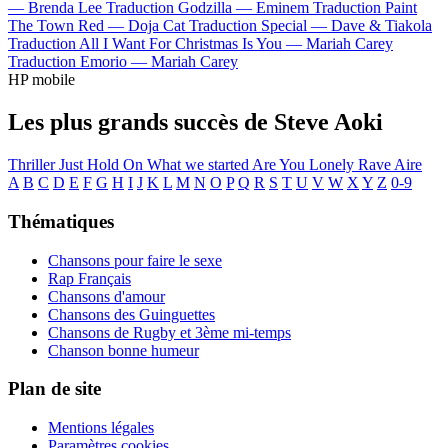
—
Brenda Lee
Traduction Godzilla —
Eminem
Traduction Paint
The Town Red —
Doja Cat
Traduction Special —
Dave & Tiakola
Traduction All I Want For Christmas Is You —
Mariah Carey
Traduction Emorio —
Mariah Carey
HP mobile
Les plus grands succès de Steve Aoki
Thriller
Just Hold On
What we started
Are You Lonely
Rave
Aire
A
B
C
D
E
F
G
H
I
J
K
L
M
N
O
P
Q
R
S
T
U
V
W
X
Y
Z
0-9
Thématiques
Chansons pour faire le sexe
Rap Français
Chansons d'amour
Chansons des Guinguettes
Chansons de Rugby et 3ème mi-temps
Chanson bonne humeur
Plan de site
Mentions légales
Paramètres cookies