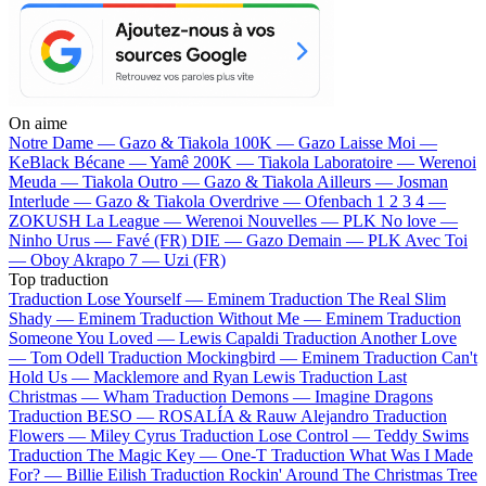
On aime
Notre Dame —
Gazo & Tiakola
100K —
Gazo
Laisse Moi —
KeBlack
Bécane —
Yamê
200K —
Tiakola
Laboratoire —
Werenoi
Meuda —
Tiakola
Outro —
Gazo & Tiakola
Ailleurs —
Josman
Interlude —
Gazo & Tiakola
Overdrive —
Ofenbach
1 2 3 4 —
ZOKUSH
La League —
Werenoi
Nouvelles —
PLK
No love —
Ninho
Urus —
Favé (FR)
DIE —
Gazo
Demain —
PLK
Avec Toi
—
Oboy
Akrapo 7 —
Uzi (FR)
Top traduction
Traduction Lose Yourself —
Eminem
Traduction The Real Slim
Shady —
Eminem
Traduction Without Me —
Eminem
Traduction
Someone You Loved —
Lewis Capaldi
Traduction Another Love
—
Tom Odell
Traduction Mockingbird —
Eminem
Traduction Can't
Hold Us —
Macklemore and Ryan Lewis
Traduction Last
Christmas —
Wham
Traduction Demons —
Imagine Dragons
Traduction BESO —
ROSALÍA & Rauw Alejandro
Traduction
Flowers —
Miley Cyrus
Traduction Lose Control —
Teddy Swims
Traduction The Magic Key —
One-T
Traduction What Was I Made
For? —
Billie Eilish
Traduction Rockin' Around The Christmas Tree