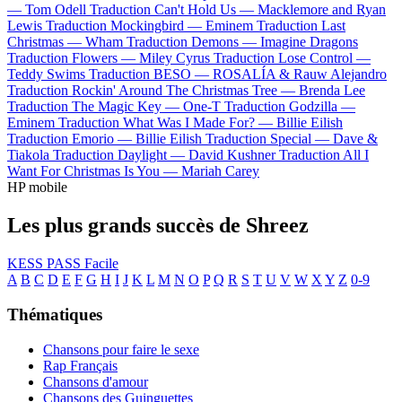
—
Tom Odell
Traduction Can't Hold Us —
Macklemore and Ryan
Lewis
Traduction Mockingbird —
Eminem
Traduction Last
Christmas —
Wham
Traduction Demons —
Imagine Dragons
Traduction Flowers —
Miley Cyrus
Traduction Lose Control —
Teddy Swims
Traduction BESO —
ROSALÍA & Rauw Alejandro
Traduction Rockin' Around The Christmas Tree —
Brenda Lee
Traduction The Magic Key —
One-T
Traduction Godzilla —
Eminem
Traduction What Was I Made For? —
Billie Eilish
Traduction Emorio —
Billie Eilish
Traduction Special —
Dave &
Tiakola
Traduction Daylight —
David Kushner
Traduction All I
Want For Christmas Is You —
Mariah Carey
HP mobile
Les plus grands succès de Shreez
KESS PASS
Facile
A
B
C
D
E
F
G
H
I
J
K
L
M
N
O
P
Q
R
S
T
U
V
W
X
Y
Z
0-9
Thématiques
Chansons pour faire le sexe
Rap Français
Chansons d'amour
Chansons des Guinguettes