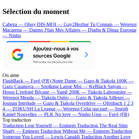
Sélection du moment
Cabeza — Oboy
DIS-MOI — Guy2Bezbar
Tu Connais — Werenoi
Macarena — Damso
J'fais Mes Affaires — Djadja & Dinaz
Eurostar
— Ninho
On aime
FlashBack —
Favé (FR)
Notre Dame —
Gazo & Tiakola
100K —
Gazo
Casanova —
Soolking
Laisse Moi —
KeBlack
Saiyan —
Heuss L'enfoiré
Bécane —
Yamê
200K —
Tiakola
Laboratoire —
Werenoi
Meuda —
Tiakola
Outro —
Gazo & Tiakola
Ailleurs —
Josman
Interlude —
Gazo & Tiakola
Overdrive —
Ofenbach
1 2 3
4 —
ZOKUSH
La League —
Werenoi
Celui qui part —
Joseph
Kamel
Nouvelles —
PLK
No love —
Ninho
Urus —
Favé (FR)
Top traduction
Traduction Lose Yourself —
Eminem
Traduction The Real Slim
Shady —
Eminem
Traduction Without Me —
Eminem
Traduction
Someone You Loved —
Lewis Capaldi
Traduction Another Love