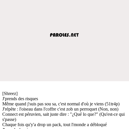
[Shreez]
J'prends des risques
Même quand j'suis pas sou sa, c'est normal d'où je viens (51tr4p)
J'répète : l'oiseau dans l'coffre c'est zob un perroquet (Non, non)
Connect est péruvien, sait juste dire : "¿Qué lo que?" (Qu'est-ce qui
s'passe)
Chaque fois qu'y'a drop un pack, tout l'monde a débloqué