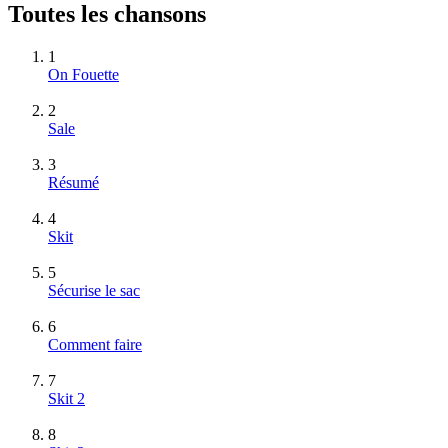
Toutes les chansons
1
On Fouette
2
Sale
3
Résumé
4
Skit
5
Sécurise le sac
6
Comment faire
7
Skit 2
8