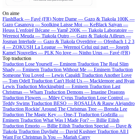
On aime
FlashBack —
Favé (FR)
Notre Dame —
Gazo & Tiakola
100K —
Gazo
Casanova —
Soolking
Laisse Moi —
KeBlack
Saiyan —
Heuss L'enfoiré
Bécane —
Yamê
200K —
Tiakola
Laboratoire —
Werenoi
Meuda —
Tiakola
Outro —
Gazo & Tiakola
Ailleurs —
Josman
Interlude —
Gazo & Tiakola
Overdrive —
Ofenbach
1 2 3
4 —
ZOKUSH
La League —
Werenoi
Celui qui part —
Joseph
Kamel
Nouvelles —
PLK
No love —
Ninho
Urus —
Favé (FR)
Top traduction
Traduction Lose Yourself —
Eminem
Traduction The Real Slim
Shady —
Eminem
Traduction Without Me —
Eminem
Traduction
Someone You Loved —
Lewis Capaldi
Traduction Another Love
—
Tom Odell
Traduction Can't Hold Us —
Macklemore and Ryan
Lewis
Traduction Mockingbird —
Eminem
Traduction Last
Christmas —
Wham
Traduction Demons —
Imagine Dragons
Traduction Flowers —
Miley Cyrus
Traduction Lose Control —
Teddy Swims
Traduction BESO —
ROSALÍA & Rauw Alejandro
Traduction Rockin' Around The Christmas Tree —
Brenda Lee
Traduction The Magic Key —
One-T
Traduction Godzilla —
Eminem
Traduction What Was I Made For? —
Billie Eilish
Traduction Emorio —
Billie Eilish
Traduction Special —
Dave &
Tiakola
Traduction Daylight —
David Kushner
Traduction All I
Want For Christmas Is You —
Mariah Carey