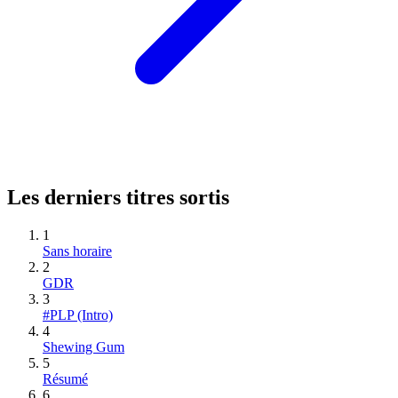
Les derniers titres sortis
1
Sans horaire
2
GDR
3
#PLP (Intro)
4
Shewing Gum
5
Résumé
6