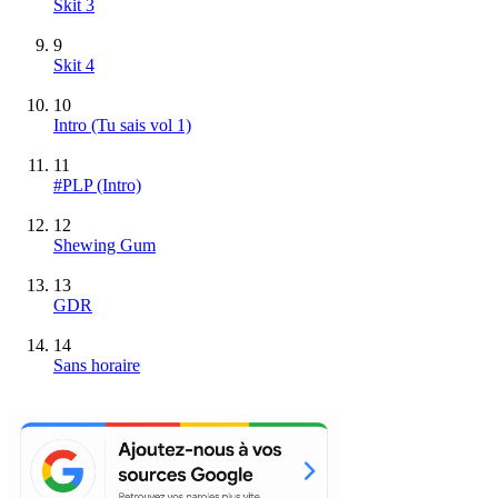
Skit 3
9
Skit 4
10
Intro (Tu sais vol 1)
11
#PLP (Intro)
12
Shewing Gum
13
GDR
14
Sans horaire