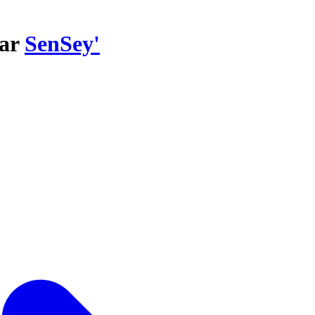
par
SenSey'