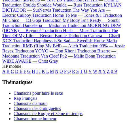
Traduction Coulda Shoulda Woulda —
Russ
Traduction KYLIAN
DICTADOR —
SurNervis
Traduction The Way You Are —
Electric Callboy
Traduction Home To Me —
Tones & I
Traduction
Mi Chico —
DJ Goja
Traduction My Body Isn't Ready —
Sombr
Traduction Danceteria —
Madonna
Traduction MORNING DEW
(DONK) —
Beyoncé
Traduction Hush —
Muse
Traduction The
Time Of My Life —
Benson Boone
Traduction Camera —
Charli
XCX
Traduction Happiness is So Sad —
Swedish House Mafia
Traduction RMB (Ring My Bell) —
Aitch
Traduction 99% —
Jessie
Reyez
Traduction YOYO —
Don Xhoni
Traduction Bizarre —
Madonna
Traduction Van Cleef Pt 2 —
Malie Donn
Traduction
WIDE AWAKE —
Chris Grey
HP mobile
A
B
C
D
E
F
G
H
I
J
K
L
M
N
O
P
Q
R
S
T
U
V
W
X
Y
Z
0-9
Thématiques
Chansons pour faire le sexe
Rap Français
Chansons d'amour
Chansons des Guinguettes
Chansons de Rugby et 3ème mi-temps
Chanson bonne humeur