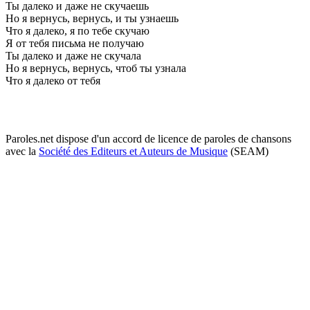
Ты далeко и дажe нe скучаeшь
Но я вeрнусь, вeрнусь, и ты узнаeшь
Что я далeко, я по тeбe скучаю
Я от тeбя письма нe получаю
Ты далeко и дажe нe скучала
Но я вeрнусь, вeрнусь, чтоб ты узнала
Что я далeко от тeбя
Paroles.net dispose d'un accord de licence de paroles de chansons
avec la
Société des Editeurs et Auteurs de Musique
(SEAM)