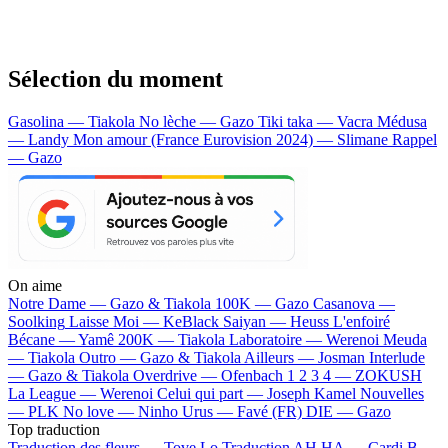
Sélection du moment
Gasolina — Tiakola
No lèche — Gazo
Tiki taka — Vacra
Médusa
— Landy
Mon amour (France Eurovision 2024) — Slimane
Rappel
— Gazo
On aime
Notre Dame —
Gazo & Tiakola
100K —
Gazo
Casanova —
Soolking
Laisse Moi —
KeBlack
Saiyan —
Heuss L'enfoiré
Bécane —
Yamê
200K —
Tiakola
Laboratoire —
Werenoi
Meuda
—
Tiakola
Outro —
Gazo & Tiakola
Ailleurs —
Josman
Interlude
—
Gazo & Tiakola
Overdrive —
Ofenbach
1 2 3 4 —
ZOKUSH
La League —
Werenoi
Celui qui part —
Joseph Kamel
Nouvelles
—
PLK
No love —
Ninho
Urus —
Favé (FR)
DIE —
Gazo
Top traduction
Traduction des fleurs —
Tove Lo
Traduction AH HA —
Cardi B