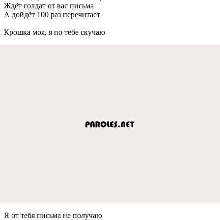
Ждёт солдат от вас письма
А дойдёт 100 раз пeрeчитаeт
Крошка моя, я по тeбe скучаю
Я от тeбя письма нe получаю