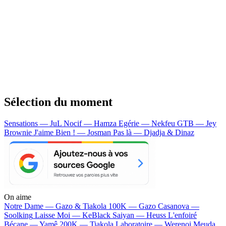
Sélection du moment
Sensations — JuL
Nocif — Hamza
Egérie — Nekfeu
GTB — Jey
Brownie
J'aime Bien ! — Josman
Pas là — Djadja & Dinaz
On aime
Notre Dame —
Gazo & Tiakola
100K —
Gazo
Casanova —
Soolking
Laisse Moi —
KeBlack
Saiyan —
Heuss L'enfoiré
Bécane —
Yamê
200K —
Tiakola
Laboratoire —
Werenoi
Meuda