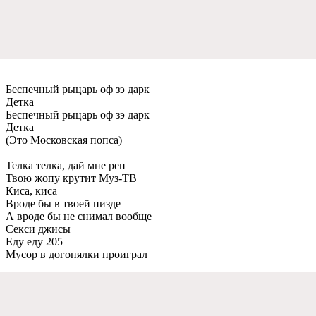
Беспечный рыцарь оф зэ дарк
Детка
Беспечный рыцарь оф зэ дарк
Детка
(Это Московская попса)
Телка телка, дай мне реп
Твою жопу крутит Муз-ТВ
Киса, киса
Вроде бы в твоей пизде
А вроде бы не снимал вообще
Секси джисы
Еду еду 205
Мусор в догонялки проиграл