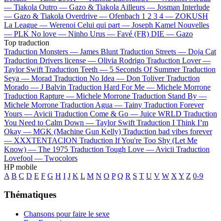
—
Tiakola
Outro —
Gazo & Tiakola
Ailleurs —
Josman
Interlude
—
Gazo & Tiakola
Overdrive —
Ofenbach
1 2 3 4 —
ZOKUSH
La League —
Werenoi
Celui qui part —
Joseph Kamel
Nouvelles
—
PLK
No love —
Ninho
Urus —
Favé (FR)
DIE —
Gazo
Top traduction
Traduction Monsters —
James Blunt
Traduction Streets —
Doja Cat
Traduction Drivers license —
Olivia Rodrigo
Traduction Lover —
Taylor Swift
Traduction Teeth —
5 Seconds Of Summer
Traduction
Seya —
Morad
Traduction No Idea —
Don Toliver
Traduction
Morado —
J Balvin
Traduction Hard For Me —
Michele Morrone
Traduction Rapture —
Michele Morrone
Traduction Stand By —
Michele Morrone
Traduction Agua —
Tainy
Traduction Forever
Yours —
Avicii
Traduction Come & Go —
Juice WRLD
Traduction
You Need to Calm Down —
Taylor Swift
Traduction I Think I’m
Okay —
MGK (Machine Gun Kelly)
Traduction bad vibes forever
—
XXXTENTACION
Traduction If You're Too Shy (Let Me
Know) —
The 1975
Traduction Tough Love —
Avicii
Traduction
Lovefool —
Twocolors
HP mobile
A
B
C
D
E
F
G
H
I
J
K
L
M
N
O
P
Q
R
S
T
U
V
W
X
Y
Z
0-9
Thématiques
Chansons pour faire le sexe