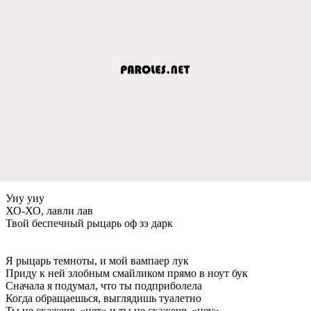
Уиу уиу
ХО-ХО, лавли лав
Твой беспечный рыцарь оф зэ дарк
Я рыцарь темноты, и мой вампаер лук
Приду к ней злобным смайликом прямо в ноут бук
Сначала я подумал, что ты подприболела
Когда обращаешься, выглядишь туалетно
Ты не скажешь «нет» и ты не скажешь «ноу»