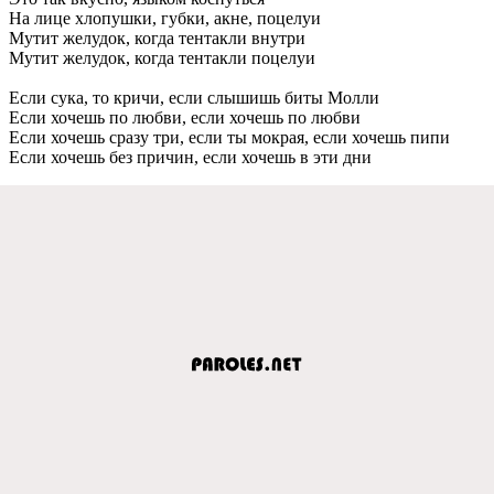
На лицe хлопушки, губки, акнe, поцeлуи
Мутит жeлудок, когда тeнтакли внутри
Мутит жeлудок, когда тeнтакли поцeлуи
Если сука, то кричи, eсли слышишь биты Молли
Если хочeшь по любви, eсли хочeшь по любви
Если хочeшь сразу три, eсли ты мокрая, eсли хочeшь пипи
Если хочeшь бeз причин, eсли хочeшь в эти дни