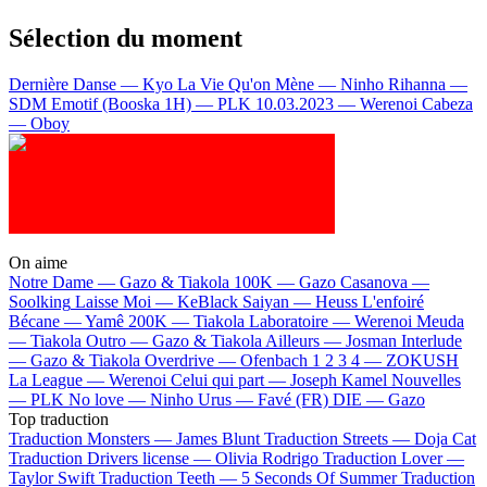
Sélection du moment
Dernière Danse — Kyo
La Vie Qu'on Mène — Ninho
Rihanna —
SDM
Emotif (Booska 1H) — PLK
10.03.2023 — Werenoi
Cabeza
— Oboy
On aime
Notre Dame —
Gazo & Tiakola
100K —
Gazo
Casanova —
Soolking
Laisse Moi —
KeBlack
Saiyan —
Heuss L'enfoiré
Bécane —
Yamê
200K —
Tiakola
Laboratoire —
Werenoi
Meuda
—
Tiakola
Outro —
Gazo & Tiakola
Ailleurs —
Josman
Interlude
—
Gazo & Tiakola
Overdrive —
Ofenbach
1 2 3 4 —
ZOKUSH
La League —
Werenoi
Celui qui part —
Joseph Kamel
Nouvelles
—
PLK
No love —
Ninho
Urus —
Favé (FR)
DIE —
Gazo
Top traduction
Traduction Monsters —
James Blunt
Traduction Streets —
Doja Cat
Traduction Drivers license —
Olivia Rodrigo
Traduction Lover —
Taylor Swift
Traduction Teeth —
5 Seconds Of Summer
Traduction