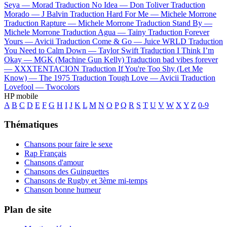
Seya —
Morad
Traduction No Idea —
Don Toliver
Traduction
Morado —
J Balvin
Traduction Hard For Me —
Michele Morrone
Traduction Rapture —
Michele Morrone
Traduction Stand By —
Michele Morrone
Traduction Agua —
Tainy
Traduction Forever
Yours —
Avicii
Traduction Come & Go —
Juice WRLD
Traduction
You Need to Calm Down —
Taylor Swift
Traduction I Think I’m
Okay —
MGK (Machine Gun Kelly)
Traduction bad vibes forever
—
XXXTENTACION
Traduction If You're Too Shy (Let Me
Know) —
The 1975
Traduction Tough Love —
Avicii
Traduction
Lovefool —
Twocolors
HP mobile
A
B
C
D
E
F
G
H
I
J
K
L
M
N
O
P
Q
R
S
T
U
V
W
X
Y
Z
0-9
Thématiques
Chansons pour faire le sexe
Rap Français
Chansons d'amour
Chansons des Guinguettes
Chansons de Rugby et 3ème mi-temps
Chanson bonne humeur
Plan de site