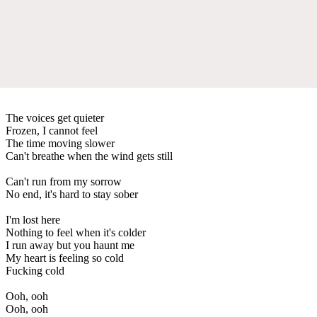
The voices get quieter
Frozen, I cannot feel
The time moving slower
Can't breathe when the wind gets still
Can't run from my sorrow
No end, it's hard to stay sober
I'm lost here
Nothing to feel when it's colder
I run away but you haunt me
My heart is feeling so cold
Fucking cold
Ooh, ooh
Ooh, ooh