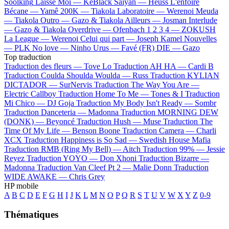
Soolking
Laisse Moi —
KeBlack
Saiyan —
Heuss L'enfoiré
Bécane —
Yamê
200K —
Tiakola
Laboratoire —
Werenoi
Meuda
—
Tiakola
Outro —
Gazo & Tiakola
Ailleurs —
Josman
Interlude
—
Gazo & Tiakola
Overdrive —
Ofenbach
1 2 3 4 —
ZOKUSH
La League —
Werenoi
Celui qui part —
Joseph Kamel
Nouvelles
—
PLK
No love —
Ninho
Urus —
Favé (FR)
DIE —
Gazo
Top traduction
Traduction des fleurs —
Tove Lo
Traduction AH HA —
Cardi B
Traduction Coulda Shoulda Woulda —
Russ
Traduction KYLIAN
DICTADOR —
SurNervis
Traduction The Way You Are —
Electric Callboy
Traduction Home To Me —
Tones & I
Traduction
Mi Chico —
DJ Goja
Traduction My Body Isn't Ready —
Sombr
Traduction Danceteria —
Madonna
Traduction MORNING DEW
(DONK) —
Beyoncé
Traduction Hush —
Muse
Traduction The
Time Of My Life —
Benson Boone
Traduction Camera —
Charli
XCX
Traduction Happiness is So Sad —
Swedish House Mafia
Traduction RMB (Ring My Bell) —
Aitch
Traduction 99% —
Jessie
Reyez
Traduction YOYO —
Don Xhoni
Traduction Bizarre —
Madonna
Traduction Van Cleef Pt 2 —
Malie Donn
Traduction
WIDE AWAKE —
Chris Grey
HP mobile
A
B
C
D
E
F
G
H
I
J
K
L
M
N
O
P
Q
R
S
T
U
V
W
X
Y
Z
0-9
Thématiques