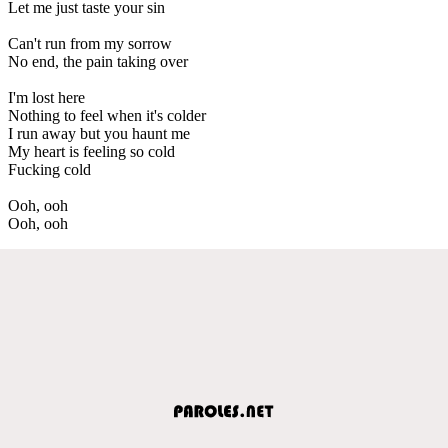
Let me just taste your sin
Can't run from my sorrow
No end, the pain taking over
I'm lost here
Nothing to feel when it's colder
I run away but you haunt me
My heart is feeling so cold
Fucking cold
Ooh, ooh
Ooh, ooh