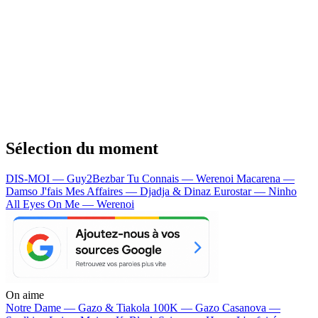
Sélection du moment
DIS-MOI — Guy2Bezbar
Tu Connais — Werenoi
Macarena —
Damso
J'fais Mes Affaires — Djadja & Dinaz
Eurostar — Ninho
All Eyes On Me — Werenoi
On aime
Notre Dame —
Gazo & Tiakola
100K —
Gazo
Casanova —