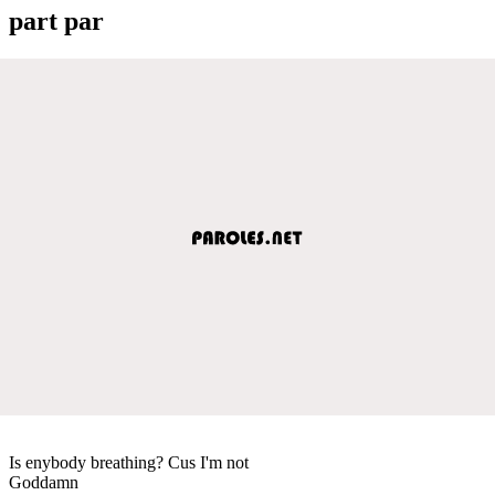
part par
Is enybody breathing? Cus I'm not
Goddamn