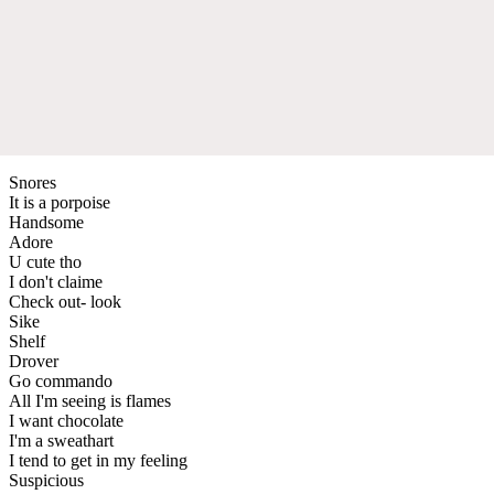
Snores
It is a porpoise
Handsome
Adore
U cute tho
I don't claime
Check out- look
Sike
Shelf
Drover
Go commando
All I'm seeing is flames
I want chocolate
I'm a sweathart
I tend to get in my feeling
Suspicious