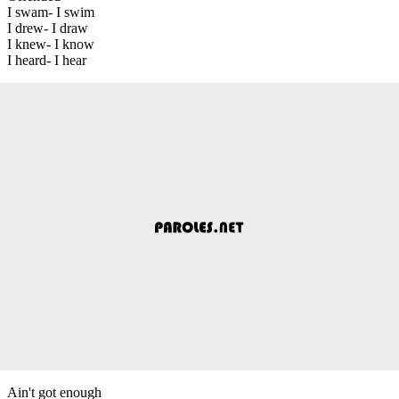
I swam- I swim
I drew- I draw
I knew- I know
I heard- I hear
Ain't got enough