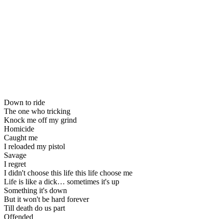
Down to ride
The one who tricking
Knock me off my grind
Homicide
Caught me
I reloaded my pistol
Savage
I regret
I didn't choose this life this life choose me
Life is like a dick… sometimes it's up
Something it's down
But it won't be hard forever
Till death do us part
Offended