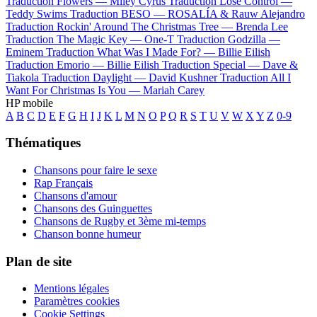
Traduction Flowers —
Miley Cyrus
Traduction Lose Control —
Teddy Swims
Traduction BESO —
ROSALÍA & Rauw Alejandro
Traduction Rockin' Around The Christmas Tree —
Brenda Lee
Traduction The Magic Key —
One-T
Traduction Godzilla —
Eminem
Traduction What Was I Made For? —
Billie Eilish
Traduction Emorio —
Billie Eilish
Traduction Special —
Dave &
Tiakola
Traduction Daylight —
David Kushner
Traduction All I
Want For Christmas Is You —
Mariah Carey
HP mobile
A
B
C
D
E
F
G
H
I
J
K
L
M
N
O
P
Q
R
S
T
U
V
W
X
Y
Z
0-9
Thématiques
Chansons pour faire le sexe
Rap Français
Chansons d'amour
Chansons des Guinguettes
Chansons de Rugby et 3ème mi-temps
Chanson bonne humeur
Plan de site
Mentions légales
Paramètres cookies
Cookie Settings