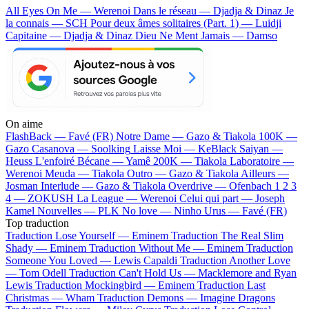
All Eyes On Me — Werenoi
Dans le réseau — Djadja & Dinaz
Je
la connais — SCH
Pour deux âmes solitaires (Part. 1) — Luidji
Capitaine — Djadja & Dinaz
Dieu Ne Ment Jamais — Damso
On aime
FlashBack —
Favé (FR)
Notre Dame —
Gazo & Tiakola
100K —
Gazo
Casanova —
Soolking
Laisse Moi —
KeBlack
Saiyan —
Heuss L'enfoiré
Bécane —
Yamê
200K —
Tiakola
Laboratoire —
Werenoi
Meuda —
Tiakola
Outro —
Gazo & Tiakola
Ailleurs —
Josman
Interlude —
Gazo & Tiakola
Overdrive —
Ofenbach
1 2 3
4 —
ZOKUSH
La League —
Werenoi
Celui qui part —
Joseph
Kamel
Nouvelles —
PLK
No love —
Ninho
Urus —
Favé (FR)
Top traduction
Traduction Lose Yourself —
Eminem
Traduction The Real Slim
Shady —
Eminem
Traduction Without Me —
Eminem
Traduction
Someone You Loved —
Lewis Capaldi
Traduction Another Love
—
Tom Odell
Traduction Can't Hold Us —
Macklemore and Ryan
Lewis
Traduction Mockingbird —
Eminem
Traduction Last
Christmas —
Wham
Traduction Demons —
Imagine Dragons