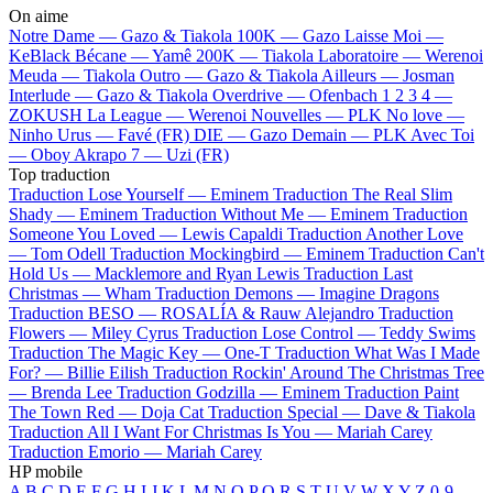
On aime
Notre Dame —
Gazo & Tiakola
100K —
Gazo
Laisse Moi —
KeBlack
Bécane —
Yamê
200K —
Tiakola
Laboratoire —
Werenoi
Meuda —
Tiakola
Outro —
Gazo & Tiakola
Ailleurs —
Josman
Interlude —
Gazo & Tiakola
Overdrive —
Ofenbach
1 2 3 4 —
ZOKUSH
La League —
Werenoi
Nouvelles —
PLK
No love —
Ninho
Urus —
Favé (FR)
DIE —
Gazo
Demain —
PLK
Avec Toi
—
Oboy
Akrapo 7 —
Uzi (FR)
Top traduction
Traduction Lose Yourself —
Eminem
Traduction The Real Slim
Shady —
Eminem
Traduction Without Me —
Eminem
Traduction
Someone You Loved —
Lewis Capaldi
Traduction Another Love
—
Tom Odell
Traduction Mockingbird —
Eminem
Traduction Can't
Hold Us —
Macklemore and Ryan Lewis
Traduction Last
Christmas —
Wham
Traduction Demons —
Imagine Dragons
Traduction BESO —
ROSALÍA & Rauw Alejandro
Traduction
Flowers —
Miley Cyrus
Traduction Lose Control —
Teddy Swims
Traduction The Magic Key —
One-T
Traduction What Was I Made
For? —
Billie Eilish
Traduction Rockin' Around The Christmas Tree
—
Brenda Lee
Traduction Godzilla —
Eminem
Traduction Paint
The Town Red —
Doja Cat
Traduction Special —
Dave & Tiakola
Traduction All I Want For Christmas Is You —
Mariah Carey
Traduction Emorio —
Mariah Carey
HP mobile
A
B
C
D
E
F
G
H
I
J
K
L
M
N
O
P
Q
R
S
T
U
V
W
X
Y
Z
0-9