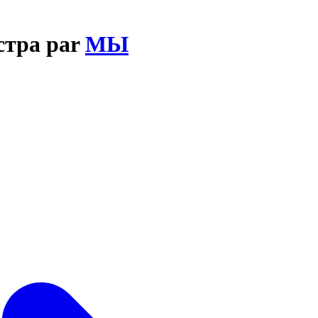
естра par
МЫ