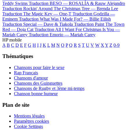
Teddy Swims
Traduction BESO —
ROSALÍA & Rauw Alejandro
Traduction Rockin' Around The Christmas Tree —
Brenda Lee
Traduction The Magic Key —
One-T
Traduction Godzilla —
Eminem
Traduction What Was I Made For? —
Billie Eilish
Traduction Special —
Dave & Tiakola
Traduction Paint The Town
Red —
Doja Cat
Traduction All I Want For Christmas Is You —
Mariah Carey
Traduction Emorio —
Mariah Carey
HP mobile
A
B
C
D
E
F
G
H
I
J
K
L
M
N
O
P
Q
R
S
T
U
V
W
X
Y
Z
0-9
Thématiques
Chansons pour faire le sexe
Rap Français
Chansons d'amour
Chansons des Guinguettes
Chansons de Rugby et 3ème mi-temps
Chanson bonne humeur
Plan de site
Mentions légales
Paramètres cookies
Cookie Settings