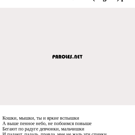
Кошки, мышки, ты и яркие вспышки
А выше пенное небо, не побоимся повыше
Бегают по радуге девчонки, мальчишки
И падают, падаль, правда, мне не жаль эти спички