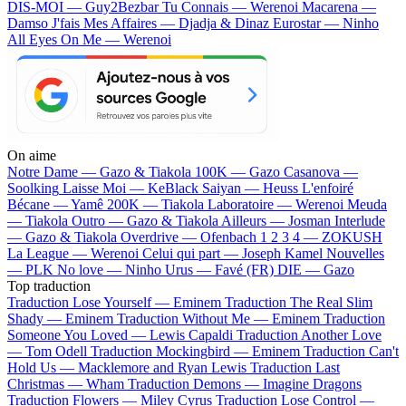
DIS-MOI — Guy2Bezbar
Tu Connais — Werenoi
Macarena —
Damso
J'fais Mes Affaires — Djadja & Dinaz
Eurostar — Ninho
All Eyes On Me — Werenoi
On aime
Notre Dame —
Gazo & Tiakola
100K —
Gazo
Casanova —
Soolking
Laisse Moi —
KeBlack
Saiyan —
Heuss L'enfoiré
Bécane —
Yamê
200K —
Tiakola
Laboratoire —
Werenoi
Meuda
—
Tiakola
Outro —
Gazo & Tiakola
Ailleurs —
Josman
Interlude
—
Gazo & Tiakola
Overdrive —
Ofenbach
1 2 3 4 —
ZOKUSH
La League —
Werenoi
Celui qui part —
Joseph Kamel
Nouvelles
—
PLK
No love —
Ninho
Urus —
Favé (FR)
DIE —
Gazo
Top traduction
Traduction Lose Yourself —
Eminem
Traduction The Real Slim
Shady —
Eminem
Traduction Without Me —
Eminem
Traduction
Someone You Loved —
Lewis Capaldi
Traduction Another Love
—
Tom Odell
Traduction Mockingbird —
Eminem
Traduction Can't
Hold Us —
Macklemore and Ryan Lewis
Traduction Last
Christmas —
Wham
Traduction Demons —
Imagine Dragons
Traduction Flowers —
Miley Cyrus
Traduction Lose Control —