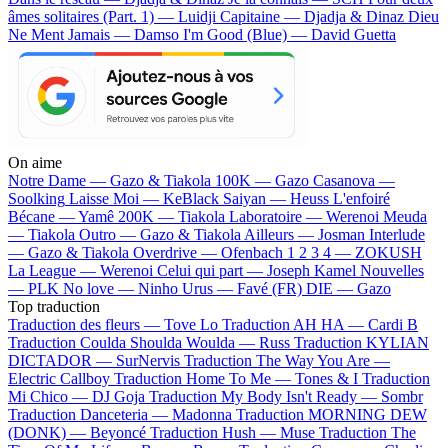
âmes solitaires (Part. 1) — Luidji
Capitaine — Djadja & Dinaz
Dieu
Ne Ment Jamais — Damso
I'm Good (Blue) — David Guetta
On aime
Notre Dame —
Gazo & Tiakola
100K —
Gazo
Casanova —
Soolking
Laisse Moi —
KeBlack
Saiyan —
Heuss L'enfoiré
Bécane —
Yamê
200K —
Tiakola
Laboratoire —
Werenoi
Meuda
—
Tiakola
Outro —
Gazo & Tiakola
Ailleurs —
Josman
Interlude
—
Gazo & Tiakola
Overdrive —
Ofenbach
1 2 3 4 —
ZOKUSH
La League —
Werenoi
Celui qui part —
Joseph Kamel
Nouvelles
—
PLK
No love —
Ninho
Urus —
Favé (FR)
DIE —
Gazo
Top traduction
Traduction des fleurs —
Tove Lo
Traduction AH HA —
Cardi B
Traduction Coulda Shoulda Woulda —
Russ
Traduction KYLIAN
DICTADOR —
SurNervis
Traduction The Way You Are —
Electric Callboy
Traduction Home To Me —
Tones & I
Traduction
Mi Chico —
DJ Goja
Traduction My Body Isn't Ready —
Sombr
Traduction Danceteria —
Madonna
Traduction MORNING DEW
(DONK) —
Beyoncé
Traduction Hush —
Muse
Traduction The