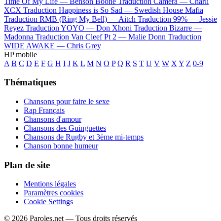
Time Of My Life —
Benson Boone
Traduction Camera —
Charli
XCX
Traduction Happiness is So Sad —
Swedish House Mafia
Traduction RMB (Ring My Bell) —
Aitch
Traduction 99% —
Jessie
Reyez
Traduction YOYO —
Don Xhoni
Traduction Bizarre —
Madonna
Traduction Van Cleef Pt 2 —
Malie Donn
Traduction
WIDE AWAKE —
Chris Grey
HP mobile
A
B
C
D
E
F
G
H
I
J
K
L
M
N
O
P
Q
R
S
T
U
V
W
X
Y
Z
0-9
Thématiques
Chansons pour faire le sexe
Rap Français
Chansons d'amour
Chansons des Guinguettes
Chansons de Rugby et 3ème mi-temps
Chanson bonne humeur
Plan de site
Mentions légales
Paramètres cookies
Cookie Settings
© 2026 Paroles.net — Tous droits réservés