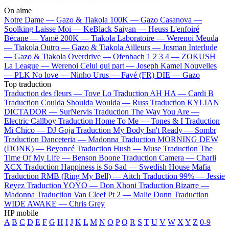
On aime
Notre Dame —
Gazo & Tiakola
100K —
Gazo
Casanova —
Soolking
Laisse Moi —
KeBlack
Saiyan —
Heuss L'enfoiré
Bécane —
Yamê
200K —
Tiakola
Laboratoire —
Werenoi
Meuda
—
Tiakola
Outro —
Gazo & Tiakola
Ailleurs —
Josman
Interlude
—
Gazo & Tiakola
Overdrive —
Ofenbach
1 2 3 4 —
ZOKUSH
La League —
Werenoi
Celui qui part —
Joseph Kamel
Nouvelles
—
PLK
No love —
Ninho
Urus —
Favé (FR)
DIE —
Gazo
Top traduction
Traduction des fleurs —
Tove Lo
Traduction AH HA —
Cardi B
Traduction Coulda Shoulda Woulda —
Russ
Traduction KYLIAN
DICTADOR —
SurNervis
Traduction The Way You Are —
Electric Callboy
Traduction Home To Me —
Tones & I
Traduction
Mi Chico —
DJ Goja
Traduction My Body Isn't Ready —
Sombr
Traduction Danceteria —
Madonna
Traduction MORNING DEW
(DONK) —
Beyoncé
Traduction Hush —
Muse
Traduction The
Time Of My Life —
Benson Boone
Traduction Camera —
Charli
XCX
Traduction Happiness is So Sad —
Swedish House Mafia
Traduction RMB (Ring My Bell) —
Aitch
Traduction 99% —
Jessie
Reyez
Traduction YOYO —
Don Xhoni
Traduction Bizarre —
Madonna
Traduction Van Cleef Pt 2 —
Malie Donn
Traduction
WIDE AWAKE —
Chris Grey
HP mobile
A
B
C
D
E
F
G
H
I
J
K
L
M
N
O
P
Q
R
S
T
U
V
W
X
Y
Z
0-9