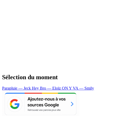
Sélection du moment
Parapluie — Jeck
Hey Bro — Eloïz
ON Y VA — Smily