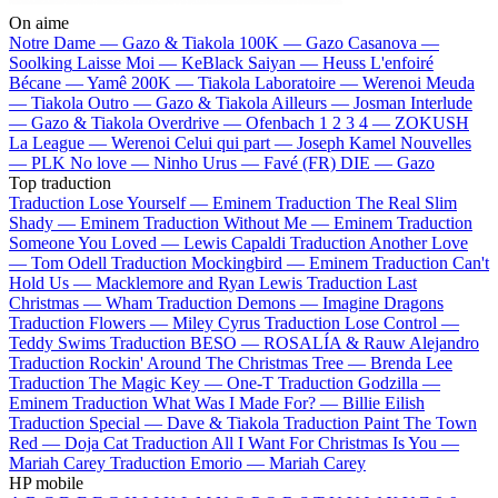
On aime
Notre Dame —
Gazo & Tiakola
100K —
Gazo
Casanova —
Soolking
Laisse Moi —
KeBlack
Saiyan —
Heuss L'enfoiré
Bécane —
Yamê
200K —
Tiakola
Laboratoire —
Werenoi
Meuda
—
Tiakola
Outro —
Gazo & Tiakola
Ailleurs —
Josman
Interlude
—
Gazo & Tiakola
Overdrive —
Ofenbach
1 2 3 4 —
ZOKUSH
La League —
Werenoi
Celui qui part —
Joseph Kamel
Nouvelles
—
PLK
No love —
Ninho
Urus —
Favé (FR)
DIE —
Gazo
Top traduction
Traduction Lose Yourself —
Eminem
Traduction The Real Slim
Shady —
Eminem
Traduction Without Me —
Eminem
Traduction
Someone You Loved —
Lewis Capaldi
Traduction Another Love
—
Tom Odell
Traduction Mockingbird —
Eminem
Traduction Can't
Hold Us —
Macklemore and Ryan Lewis
Traduction Last
Christmas —
Wham
Traduction Demons —
Imagine Dragons
Traduction Flowers —
Miley Cyrus
Traduction Lose Control —
Teddy Swims
Traduction BESO —
ROSALÍA & Rauw Alejandro
Traduction Rockin' Around The Christmas Tree —
Brenda Lee
Traduction The Magic Key —
One-T
Traduction Godzilla —
Eminem
Traduction What Was I Made For? —
Billie Eilish
Traduction Special —
Dave & Tiakola
Traduction Paint The Town
Red —
Doja Cat
Traduction All I Want For Christmas Is You —
Mariah Carey
Traduction Emorio —
Mariah Carey
HP mobile