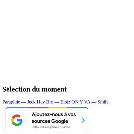
Sélection du moment
Parapluie — Jeck
Hey Bro — Eloïz
ON Y VA — Smily