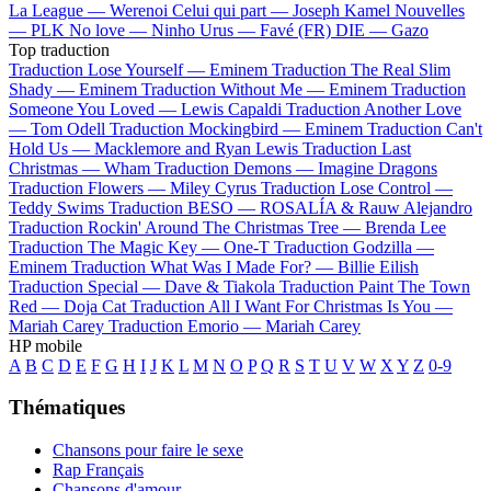
La League —
Werenoi
Celui qui part —
Joseph Kamel
Nouvelles
—
PLK
No love —
Ninho
Urus —
Favé (FR)
DIE —
Gazo
Top traduction
Traduction Lose Yourself —
Eminem
Traduction The Real Slim
Shady —
Eminem
Traduction Without Me —
Eminem
Traduction
Someone You Loved —
Lewis Capaldi
Traduction Another Love
—
Tom Odell
Traduction Mockingbird —
Eminem
Traduction Can't
Hold Us —
Macklemore and Ryan Lewis
Traduction Last
Christmas —
Wham
Traduction Demons —
Imagine Dragons
Traduction Flowers —
Miley Cyrus
Traduction Lose Control —
Teddy Swims
Traduction BESO —
ROSALÍA & Rauw Alejandro
Traduction Rockin' Around The Christmas Tree —
Brenda Lee
Traduction The Magic Key —
One-T
Traduction Godzilla —
Eminem
Traduction What Was I Made For? —
Billie Eilish
Traduction Special —
Dave & Tiakola
Traduction Paint The Town
Red —
Doja Cat
Traduction All I Want For Christmas Is You —
Mariah Carey
Traduction Emorio —
Mariah Carey
HP mobile
A
B
C
D
E
F
G
H
I
J
K
L
M
N
O
P
Q
R
S
T
U
V
W
X
Y
Z
0-9
Thématiques
Chansons pour faire le sexe
Rap Français
Chansons d'amour