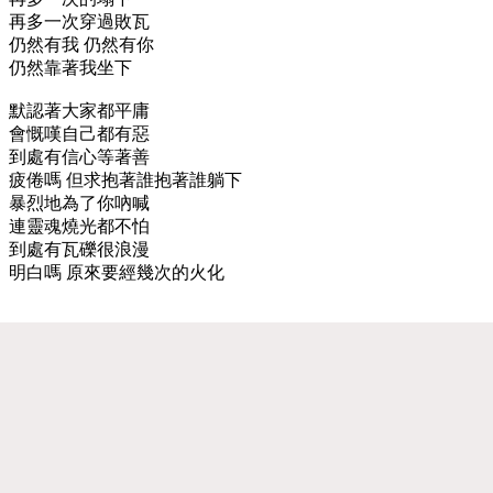
再多一次穿過敗瓦
仍然有我 仍然有你
仍然靠著我坐下
默認著大家都平庸
會慨嘆自己都有惡
到處有信心等著善
疲倦嗎 但求抱著誰抱著誰躺下
暴烈地為了你吶喊
連靈魂燒光都不怕
到處有瓦礫很浪漫
明白嗎 原來要經幾次的火化