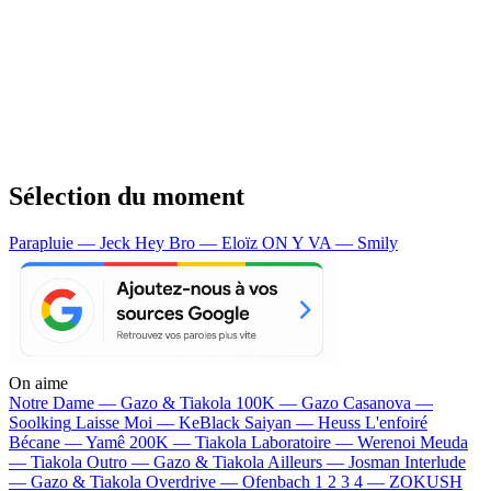
Sélection du moment
Parapluie — Jeck
Hey Bro — Eloïz
ON Y VA — Smily
On aime
Notre Dame —
Gazo & Tiakola
100K —
Gazo
Casanova —
Soolking
Laisse Moi —
KeBlack
Saiyan —
Heuss L'enfoiré
Bécane —
Yamê
200K —
Tiakola
Laboratoire —
Werenoi
Meuda
—
Tiakola
Outro —
Gazo & Tiakola
Ailleurs —
Josman
Interlude
—
Gazo & Tiakola
Overdrive —
Ofenbach
1 2 3 4 —
ZOKUSH