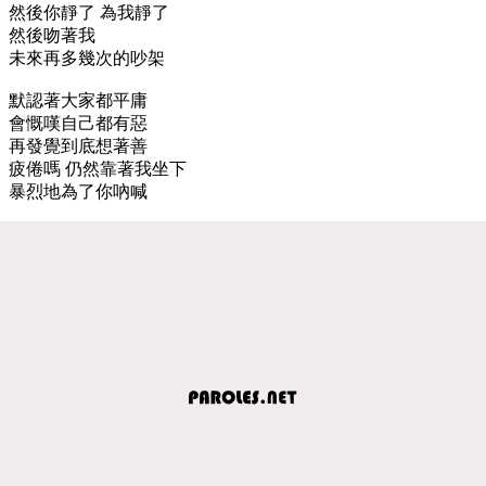
然後你靜了 為我靜了
然後吻著我
未來再多幾次的吵架
默認著大家都平庸
會慨嘆自己都有惡
再發覺到底想著善
疲倦嗎 仍然靠著我坐下
暴烈地為了你吶喊