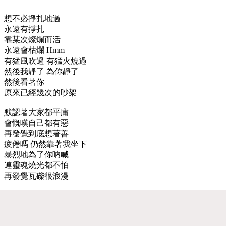
想不必掙扎地過
永遠有掙扎
靠某次燦爛而活
永遠會枯爛 Hmm
有猛風吹過 有猛火燒過
然後我靜了 為你靜了
然後看著你
原來已經幾次的吵架
默認著大家都平庸
會慨嘆自己都有惡
再發覺到底想著善
疲倦嗎 仍然靠著我坐下
暴烈地為了你吶喊
連靈魂燒光都不怕
再發覺瓦礫很浪漫