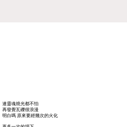
連靈魂燒光都不怕
再發覺瓦礫很浪漫
明白嗎 原來要經幾次的火化
再多一次的塌下