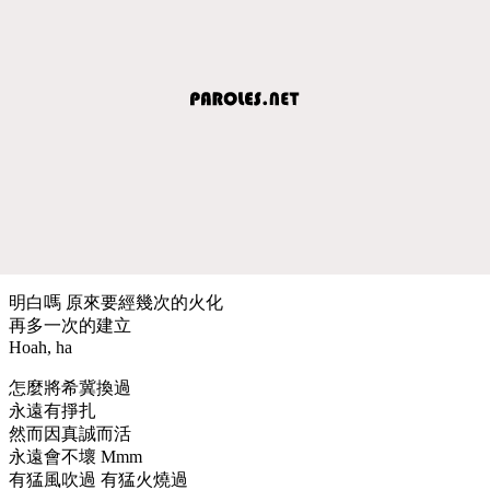
明白嗎 原來要經幾次的火化
再多一次的建立
Hoah, ha
怎麼將希冀換過
永遠有掙扎
然而因真誠而活
永遠會不壞 Mmm
有猛風吹過 有猛火燒過