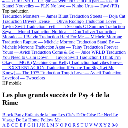
4 —
ZOKUSH
La League —
Werenoi
Celui qui part —
Joseph
Kamel
Nouvelles —
PLK
No love —
Ninho
Urus —
Favé (FR)
Top traduction
Traduction Monsters —
James Blunt
Traduction Streets —
Doja Cat
Traduction Drivers license —
Olivia Rodrigo
Traduction Lover —
Taylor Swift
Traduction Teeth —
5 Seconds Of Summer
Traduction
Seya —
Morad
Traduction No Idea —
Don Toliver
Traduction
Morado —
J Balvin
Traduction Hard For Me —
Michele Morrone
Traduction Rapture —
Michele Morrone
Traduction Stand By —
Michele Morrone
Traduction Agua —
Tainy
Traduction Forever
Yours —
Avicii
Traduction Come & Go —
Juice WRLD
Traduction
You Need to Calm Down —
Taylor Swift
Traduction I Think I’m
Okay —
MGK (Machine Gun Kelly)
Traduction bad vibes forever
—
XXXTENTACION
Traduction If You're Too Shy (Let Me
Know) —
The 1975
Traduction Tough Love —
Avicii
Traduction
Lovefool —
Twocolors
HP mobile
Les plus grands succès de Psy 4 de la
Rime
Block Party
Enfants de la lune
Les Cités D'Or
Crise De Nerf
Le
Visage De La Honte
Follow Me
A
B
C
D
E
F
G
H
I
J
K
L
M
N
O
P
Q
R
S
T
U
V
W
X
Y
Z
0-9