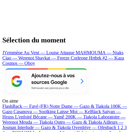
Sélection du moment
J't'emmène Au Vent — Louise Attaque
MAHMOUMA — Niaks
Ciao — Werenoi
Shavkat — Freeze Corleone
Hrtbrk #2 — Kaza
Cosmos — Oboy
On aime
FlashBack —
Favé (FR)
Notre Dame —
Gazo & Tiakola
100K —
Gazo
Casanova —
Soolking
Laisse Moi —
KeBlack
Saiyan —
Heuss L'enfoiré
Bécane —
Yamê
200K —
Tiakola
Laboratoire —
Werenoi
Meuda —
Tiakola
Outro —
Gazo & Tiakola
Ailleurs —
Josman
Interlude —
Gazo & Tiakola
Overdrive —
Ofenbach
1 2 3