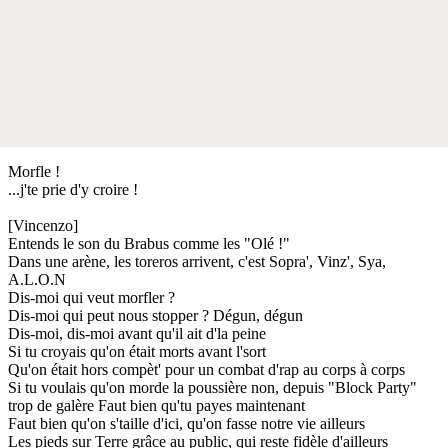
Morfle !
...j'te prie d'y croire !
[Vincenzo]
Entends le son du Brabus comme les "Olé !"
Dans une arène, les toreros arrivent, c'est Sopra', Vinz', Sya,
A.L.O.N
Dis-moi qui veut morfler ?
Dis-moi qui peut nous stopper ? Dégun, dégun
Dis-moi, dis-moi avant qu'il ait d'la peine
Si tu croyais qu'on était morts avant l'sort
Qu'on était hors compèt' pour un combat d'rap au corps à corps
Si tu voulais qu'on morde la poussière non, depuis "Block Party"
trop de galère Faut bien qu'tu payes maintenant
Faut bien qu'on s'taille d'ici, qu'on fasse notre vie ailleurs
Les pieds sur Terre grâce au public, qui reste fidèle d'ailleurs