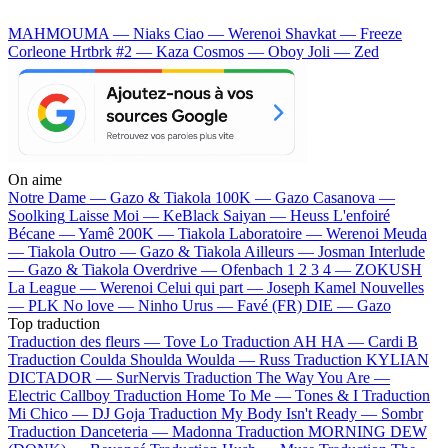
MAHMOUMA — Niaks
Ciao — Werenoi
Shavkat — Freeze
Corleone
Hrtbrk #2 — Kaza
Cosmos — Oboy
Joli — Zed
On aime
Notre Dame —
Gazo & Tiakola
100K —
Gazo
Casanova —
Soolking
Laisse Moi —
KeBlack
Saiyan —
Heuss L'enfoiré
Bécane —
Yamê
200K —
Tiakola
Laboratoire —
Werenoi
Meuda
—
Tiakola
Outro —
Gazo & Tiakola
Ailleurs —
Josman
Interlude
—
Gazo & Tiakola
Overdrive —
Ofenbach
1 2 3 4 —
ZOKUSH
La League —
Werenoi
Celui qui part —
Joseph Kamel
Nouvelles
—
PLK
No love —
Ninho
Urus —
Favé (FR)
DIE —
Gazo
Top traduction
Traduction des fleurs —
Tove Lo
Traduction AH HA —
Cardi B
Traduction Coulda Shoulda Woulda —
Russ
Traduction KYLIAN
DICTADOR —
SurNervis
Traduction The Way You Are —
Electric Callboy
Traduction Home To Me —
Tones & I
Traduction
Mi Chico —
DJ Goja
Traduction My Body Isn't Ready —
Sombr
Traduction Danceteria —
Madonna
Traduction MORNING DEW