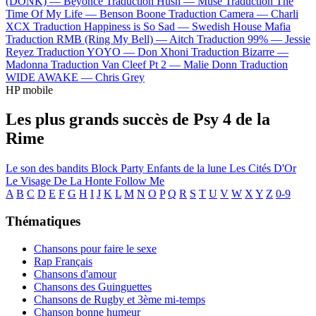
(DONK) —
Beyoncé
Traduction Hush —
Muse
Traduction The
Time Of My Life —
Benson Boone
Traduction Camera —
Charli
XCX
Traduction Happiness is So Sad —
Swedish House Mafia
Traduction RMB (Ring My Bell) —
Aitch
Traduction 99% —
Jessie
Reyez
Traduction YOYO —
Don Xhoni
Traduction Bizarre —
Madonna
Traduction Van Cleef Pt 2 —
Malie Donn
Traduction
WIDE AWAKE —
Chris Grey
HP mobile
Les plus grands succès de Psy 4 de la
Rime
Le son des bandits
Block Party
Enfants de la lune
Les Cités D'Or
Le Visage De La Honte
Follow Me
A
B
C
D
E
F
G
H
I
J
K
L
M
N
O
P
Q
R
S
T
U
V
W
X
Y
Z
0-9
Thématiques
Chansons pour faire le sexe
Rap Français
Chansons d'amour
Chansons des Guinguettes
Chansons de Rugby et 3ème mi-temps
Chanson bonne humeur