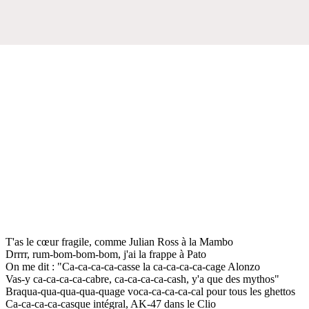
T'as le cœur fragile, comme Julian Ross à la Mambo
Drrrr, rum-bom-bom-bom, j'ai la frappe à Pato
On me dit : "Ca-ca-ca-ca-casse la ca-ca-ca-ca-cage Alonzo
Vas-y ca-ca-ca-ca-cabre, ca-ca-ca-ca-cash, y'a que des mythos"
Braqua-qua-qua-qua-quage voca-ca-ca-ca-cal pour tous les ghettos
Ca-ca-ca-ca-casque intégral, AK-47 dans le Clio