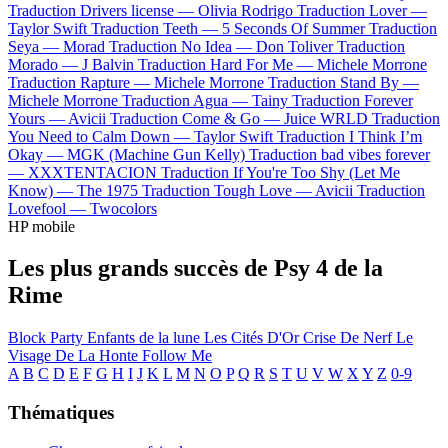
Traduction Drivers license —
Olivia Rodrigo
Traduction Lover —
Taylor Swift
Traduction Teeth —
5 Seconds Of Summer
Traduction
Seya —
Morad
Traduction No Idea —
Don Toliver
Traduction
Morado —
J Balvin
Traduction Hard For Me —
Michele Morrone
Traduction Rapture —
Michele Morrone
Traduction Stand By —
Michele Morrone
Traduction Agua —
Tainy
Traduction Forever
Yours —
Avicii
Traduction Come & Go —
Juice WRLD
Traduction
You Need to Calm Down —
Taylor Swift
Traduction I Think I’m
Okay —
MGK (Machine Gun Kelly)
Traduction bad vibes forever
—
XXXTENTACION
Traduction If You're Too Shy (Let Me
Know) —
The 1975
Traduction Tough Love —
Avicii
Traduction
Lovefool —
Twocolors
HP mobile
Les plus grands succès de Psy 4 de la
Rime
Block Party
Enfants de la lune
Les Cités D'Or
Crise De Nerf
Le
Visage De La Honte
Follow Me
A
B
C
D
E
F
G
H
I
J
K
L
M
N
O
P
Q
R
S
T
U
V
W
X
Y
Z
0-9
Thématiques