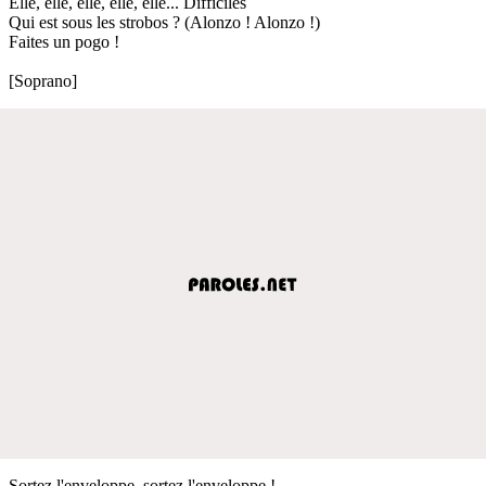
Elle, elle, elle, elle, elle... Difficiles
Qui est sous les strobos ? (Alonzo ! Alonzo !)
Faites un pogo !
[Soprano]
Sortez l'enveloppe, sortez l'enveloppe !