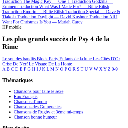
Traduction The Magic Key —
One-T
Traduction Godzilla —
Eminem
Traduction What Was I Made For? —
Billie Eilish
Traduction Emorio —
Billie Eilish
Traduction Special —
Dave &
Tiakola
Traduction Daylight —
David Kushner
Traduction All I
Want For Christmas Is You —
Mariah Carey
HP mobile
Les plus grands succès de Psy 4 de la
Rime
Le son des bandits
Block Party
Enfants de la lune
Les Cités D'Or
Crise De Nerf
Le Visage De La Honte
A
B
C
D
E
F
G
H
I
J
K
L
M
N
O
P
Q
R
S
T
U
V
W
X
Y
Z
0-9
Thématiques
Chansons pour faire le sexe
Rap Français
Chansons d'amour
Chansons des Guinguettes
Chansons de Rugby et 3ème mi-temps
Chanson bonne humeur
Plan de site