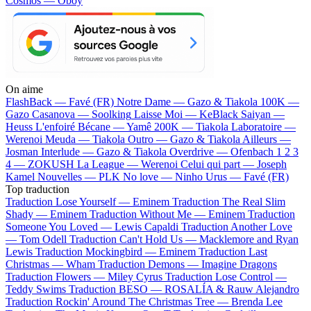
Cosmos — Oboy
On aime
FlashBack —
Favé (FR)
Notre Dame —
Gazo & Tiakola
100K —
Gazo
Casanova —
Soolking
Laisse Moi —
KeBlack
Saiyan —
Heuss L'enfoiré
Bécane —
Yamê
200K —
Tiakola
Laboratoire —
Werenoi
Meuda —
Tiakola
Outro —
Gazo & Tiakola
Ailleurs —
Josman
Interlude —
Gazo & Tiakola
Overdrive —
Ofenbach
1 2 3
4 —
ZOKUSH
La League —
Werenoi
Celui qui part —
Joseph
Kamel
Nouvelles —
PLK
No love —
Ninho
Urus —
Favé (FR)
Top traduction
Traduction Lose Yourself —
Eminem
Traduction The Real Slim
Shady —
Eminem
Traduction Without Me —
Eminem
Traduction
Someone You Loved —
Lewis Capaldi
Traduction Another Love
—
Tom Odell
Traduction Can't Hold Us —
Macklemore and Ryan
Lewis
Traduction Mockingbird —
Eminem
Traduction Last
Christmas —
Wham
Traduction Demons —
Imagine Dragons
Traduction Flowers —
Miley Cyrus
Traduction Lose Control —
Teddy Swims
Traduction BESO —
ROSALÍA & Rauw Alejandro
Traduction Rockin' Around The Christmas Tree —
Brenda Lee