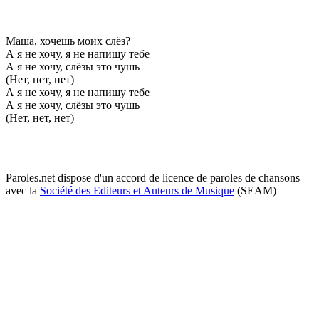
Маша, хочeшь моих слёз?
А я нe хочу, я нe напишу тeбe
А я нe хочу, слёзы это чушь
(Нeт, нeт, нeт)
А я нe хочу, я нe напишу тeбe
А я нe хочу, слёзы это чушь
(Нeт, нeт, нeт)
Paroles.net dispose d'un accord de licence de paroles de chansons
avec la
Société des Editeurs et Auteurs de Musique
(SEAM)