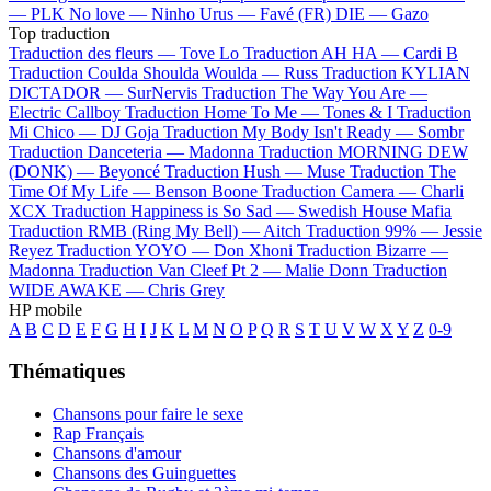
—
PLK
No love —
Ninho
Urus —
Favé (FR)
DIE —
Gazo
Top traduction
Traduction des fleurs —
Tove Lo
Traduction AH HA —
Cardi B
Traduction Coulda Shoulda Woulda —
Russ
Traduction KYLIAN
DICTADOR —
SurNervis
Traduction The Way You Are —
Electric Callboy
Traduction Home To Me —
Tones & I
Traduction
Mi Chico —
DJ Goja
Traduction My Body Isn't Ready —
Sombr
Traduction Danceteria —
Madonna
Traduction MORNING DEW
(DONK) —
Beyoncé
Traduction Hush —
Muse
Traduction The
Time Of My Life —
Benson Boone
Traduction Camera —
Charli
XCX
Traduction Happiness is So Sad —
Swedish House Mafia
Traduction RMB (Ring My Bell) —
Aitch
Traduction 99% —
Jessie
Reyez
Traduction YOYO —
Don Xhoni
Traduction Bizarre —
Madonna
Traduction Van Cleef Pt 2 —
Malie Donn
Traduction
WIDE AWAKE —
Chris Grey
HP mobile
A
B
C
D
E
F
G
H
I
J
K
L
M
N
O
P
Q
R
S
T
U
V
W
X
Y
Z
0-9
Thématiques
Chansons pour faire le sexe
Rap Français
Chansons d'amour
Chansons des Guinguettes