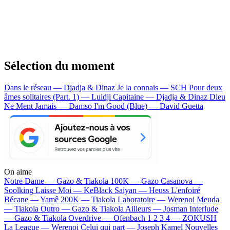
Sélection du moment
Dans le réseau — Djadja & Dinaz
Je la connais — SCH
Pour deux
âmes solitaires (Part. 1) — Luidji
Capitaine — Djadja & Dinaz
Dieu
Ne Ment Jamais — Damso
I'm Good (Blue) — David Guetta
On aime
Notre Dame —
Gazo & Tiakola
100K —
Gazo
Casanova —
Soolking
Laisse Moi —
KeBlack
Saiyan —
Heuss L'enfoiré
Bécane —
Yamê
200K —
Tiakola
Laboratoire —
Werenoi
Meuda
—
Tiakola
Outro —
Gazo & Tiakola
Ailleurs —
Josman
Interlude
—
Gazo & Tiakola
Overdrive —
Ofenbach
1 2 3 4 —
ZOKUSH
La League —
Werenoi
Celui qui part —
Joseph Kamel
Nouvelles