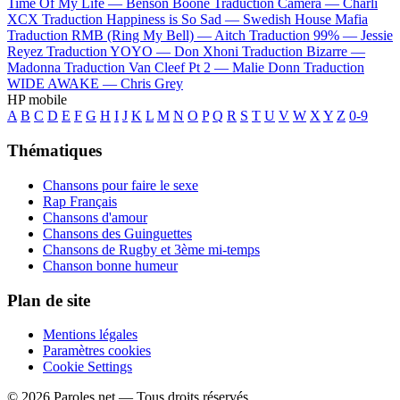
Time Of My Life —
Benson Boone
Traduction Camera —
Charli
XCX
Traduction Happiness is So Sad —
Swedish House Mafia
Traduction RMB (Ring My Bell) —
Aitch
Traduction 99% —
Jessie
Reyez
Traduction YOYO —
Don Xhoni
Traduction Bizarre —
Madonna
Traduction Van Cleef Pt 2 —
Malie Donn
Traduction
WIDE AWAKE —
Chris Grey
HP mobile
A
B
C
D
E
F
G
H
I
J
K
L
M
N
O
P
Q
R
S
T
U
V
W
X
Y
Z
0-9
Thématiques
Chansons pour faire le sexe
Rap Français
Chansons d'amour
Chansons des Guinguettes
Chansons de Rugby et 3ème mi-temps
Chanson bonne humeur
Plan de site
Mentions légales
Paramètres cookies
Cookie Settings
© 2026 Paroles.net — Tous droits réservés