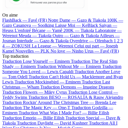
On aime
FlashBack —
Favé (FR)
Notre Dame —
Gazo & Tiakola
100K —
Gazo
Casanova —
Soolking
Laisse Moi —
KeBlack
Saiyan —
Heuss L'enfoiré
Bécane —
Yamê
200K —
Tiakola
Laboratoire —
Werenoi
Meuda —
Tiakola
Outro —
Gazo & Tiakola
Ailleurs —
Josman
Interlude —
Gazo & Tiakola
Overdrive —
Ofenbach
1 2 3
4 —
ZOKUSH
La League —
Werenoi
Celui qui part —
Joseph
Kamel
Nouvelles —
PLK
No love —
Ninho
Urus —
Favé (FR)
Top traduction
Traduction Lose Yourself —
Eminem
Traduction The Real Slim
Shady —
Eminem
Traduction Without Me —
Eminem
Traduction
Someone You Loved —
Lewis Capaldi
Traduction Another Love
—
Tom Odell
Traduction Can't Hold Us —
Macklemore and Ryan
Lewis
Traduction Mockingbird —
Eminem
Traduction Last
Christmas —
Wham
Traduction Demons —
Imagine Dragons
Traduction Flowers —
Miley Cyrus
Traduction Lose Control —
Teddy Swims
Traduction BESO —
ROSALÍA & Rauw Alejandro
Traduction Rockin' Around The Christmas Tree —
Brenda Lee
Traduction The Magic Key —
One-T
Traduction Godzilla —
Eminem
Traduction What Was I Made For? —
Billie Eilish
Traduction Emorio —
Billie Eilish
Traduction Special —
Dave &
Tiakola
Traduction Daylight —
David Kushner
Traduction All I