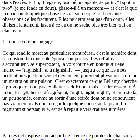
dans l'excès. Et lui, il regarde, fasciné, incapable de partir. "I split in
two" (je me fends en deux), glisse-t-il à un moment — et c'est là que
la chanson dit quelque chose de vrai sur ce que font certaines
obsessions : elles fracturent. Elles ne détruisent pas d'un coup, elles
divisent lentement, jusqu'à ce qu'on ne sache plus très bien qui on
était avant.
La transe comme langage
Ce qui rend le morceau particulièrement réussi, c'est la manière dont
sa construction musicale épouse son propos. Les refrains
s'accumulent, se superposent, la voix tourne en boucle sur elle-
même — "nightshift, a, a nightshift" — jusqu'à ce que les mots
perdent presque leur sens et deviennent purement physiques, comme
un mantra ou une pulsion. C'est exactement ce que Bellamy cherche
à provoquer : non pas expliquer l'addiction, mais la faire ressentir. À
la fin, les syllabes se désagrègent, "night, night, night", et on reste là,
un peu sonnés, comme au sortir d'une soirée dont on ne se souvient
pas vraiment mais dont on garde quelque chose sur la peau. La
nightshift superstar, elle, est déjà repartie vers d'autres lumières.
Paroles.net dispose d'un accord de licence de paroles de chansons