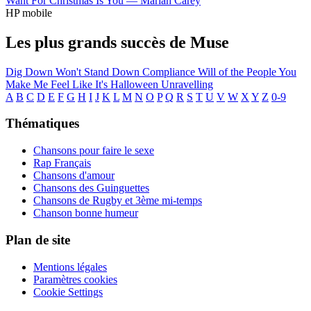
Want For Christmas Is You —
Mariah Carey
HP mobile
Les plus grands succès de Muse
Dig Down
Won't Stand Down
Compliance
Will of the People
You
Make Me Feel Like It's Halloween
Unravelling
A
B
C
D
E
F
G
H
I
J
K
L
M
N
O
P
Q
R
S
T
U
V
W
X
Y
Z
0-9
Thématiques
Chansons pour faire le sexe
Rap Français
Chansons d'amour
Chansons des Guinguettes
Chansons de Rugby et 3ème mi-temps
Chanson bonne humeur
Plan de site
Mentions légales
Paramètres cookies
Cookie Settings