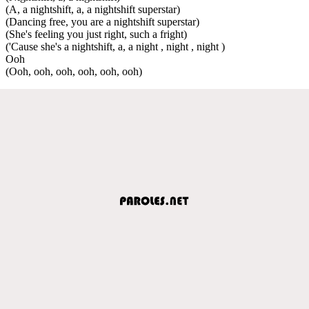
(A, a nightshift, a, a nightshift superstar)
(Dancing free, you are a nightshift superstar)
(She's feeling you just right, such a fright)
('Cause she's a nightshift, a, a night , night , night )
Ooh
(Ooh, ooh, ooh, ooh, ooh, ooh)