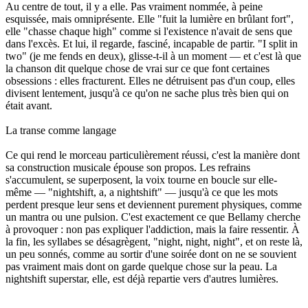
Au centre de tout, il y a elle. Pas vraiment nommée, à peine
esquissée, mais omniprésente. Elle "fuit la lumière en brûlant fort",
elle "chasse chaque high" comme si l'existence n'avait de sens que
dans l'excès. Et lui, il regarde, fasciné, incapable de partir. "I split in
two" (je me fends en deux), glisse-t-il à un moment — et c'est là que
la chanson dit quelque chose de vrai sur ce que font certaines
obsessions : elles fracturent. Elles ne détruisent pas d'un coup, elles
divisent lentement, jusqu'à ce qu'on ne sache plus très bien qui on
était avant.
La transe comme langage
Ce qui rend le morceau particulièrement réussi, c'est la manière dont
sa construction musicale épouse son propos. Les refrains
s'accumulent, se superposent, la voix tourne en boucle sur elle-
même — "nightshift, a, a nightshift" — jusqu'à ce que les mots
perdent presque leur sens et deviennent purement physiques, comme
un mantra ou une pulsion. C'est exactement ce que Bellamy cherche
à provoquer : non pas expliquer l'addiction, mais la faire ressentir. À
la fin, les syllabes se désagrègent, "night, night, night", et on reste là,
un peu sonnés, comme au sortir d'une soirée dont on ne se souvient
pas vraiment mais dont on garde quelque chose sur la peau. La
nightshift superstar, elle, est déjà repartie vers d'autres lumières.