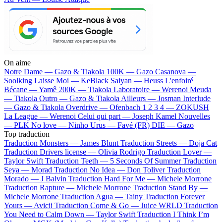
On aime
Notre Dame —
Gazo & Tiakola
100K —
Gazo
Casanova —
Soolking
Laisse Moi —
KeBlack
Saiyan —
Heuss L'enfoiré
Bécane —
Yamê
200K —
Tiakola
Laboratoire —
Werenoi
Meuda
—
Tiakola
Outro —
Gazo & Tiakola
Ailleurs —
Josman
Interlude
—
Gazo & Tiakola
Overdrive —
Ofenbach
1 2 3 4 —
ZOKUSH
La League —
Werenoi
Celui qui part —
Joseph Kamel
Nouvelles
—
PLK
No love —
Ninho
Urus —
Favé (FR)
DIE —
Gazo
Top traduction
Traduction Monsters —
James Blunt
Traduction Streets —
Doja Cat
Traduction Drivers license —
Olivia Rodrigo
Traduction Lover —
Taylor Swift
Traduction Teeth —
5 Seconds Of Summer
Traduction
Seya —
Morad
Traduction No Idea —
Don Toliver
Traduction
Morado —
J Balvin
Traduction Hard For Me —
Michele Morrone
Traduction Rapture —
Michele Morrone
Traduction Stand By —
Michele Morrone
Traduction Agua —
Tainy
Traduction Forever
Yours —
Avicii
Traduction Come & Go —
Juice WRLD
Traduction
You Need to Calm Down —
Taylor Swift
Traduction I Think I’m