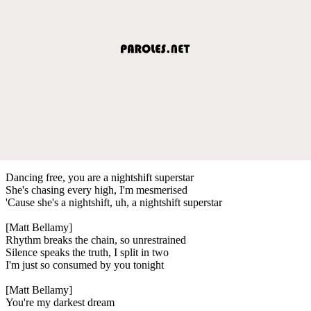
Dancing free, you are a nightshift superstar
She's chasing every high, I'm mesmerised
'Cause she's a nightshift, uh, a nightshift superstar
[Matt Bellamy]
Rhythm breaks the chain, so unrestrained
Silence speaks the truth, I split in two
I'm just so consumed by you tonight
[Matt Bellamy]
You're my darkest dream