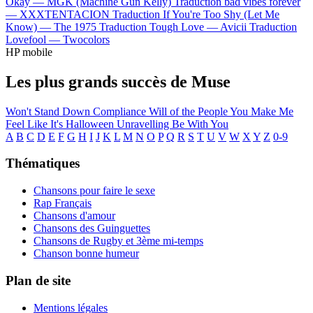
Okay —
MGK (Machine Gun Kelly)
Traduction bad vibes forever
—
XXXTENTACION
Traduction If You're Too Shy (Let Me
Know) —
The 1975
Traduction Tough Love —
Avicii
Traduction
Lovefool —
Twocolors
HP mobile
Les plus grands succès de Muse
Won't Stand Down
Compliance
Will of the People
You Make Me
Feel Like It's Halloween
Unravelling
Be With You
A
B
C
D
E
F
G
H
I
J
K
L
M
N
O
P
Q
R
S
T
U
V
W
X
Y
Z
0-9
Thématiques
Chansons pour faire le sexe
Rap Français
Chansons d'amour
Chansons des Guinguettes
Chansons de Rugby et 3ème mi-temps
Chanson bonne humeur
Plan de site
Mentions légales