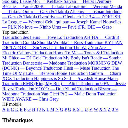
Soolking
Laisse Moi —
KeBlack
Saiyan —
Heuss L'enfoiré
Bécane —
Yamê
200K —
Tiakola
Laboratoire —
Werenoi
Meuda
—
Tiakola
Outro —
Gazo & Tiakola
Ailleurs —
Josman
Interlude
—
Gazo & Tiakola
Overdrive —
Ofenbach
1 2 3 4 —
ZOKUSH
La League —
Werenoi
Celui qui part —
Joseph Kamel
Nouvelles
—
PLK
No love —
Ninho
Urus —
Favé (FR)
DIE —
Gazo
Top traduction
Traduction des fleurs —
Tove Lo
Traduction AH HA —
Cardi B
Traduction Coulda Shoulda Woulda —
Russ
Traduction KYLIAN
DICTADOR —
SurNervis
Traduction The Way You Are —
Electric Callboy
Traduction Home To Me —
Tones & I
Traduction
Mi Chico —
DJ Goja
Traduction My Body Isn't Ready —
Sombr
Traduction Danceteria —
Madonna
Traduction MORNING DEW
(DONK) —
Beyoncé
Traduction Hush —
Muse
Traduction The
Time Of My Life —
Benson Boone
Traduction Camera —
Charli
XCX
Traduction Happiness is So Sad —
Swedish House Mafia
Traduction RMB (Ring My Bell) —
Aitch
Traduction 99% —
Jessie
Reyez
Traduction YOYO —
Don Xhoni
Traduction Bizarre —
Madonna
Traduction Van Cleef Pt 2 —
Malie Donn
Traduction
WIDE AWAKE —
Chris Grey
HP mobile
A
B
C
D
E
F
G
H
I
J
K
L
M
N
O
P
Q
R
S
T
U
V
W
X
Y
Z
0-9
Thématiques