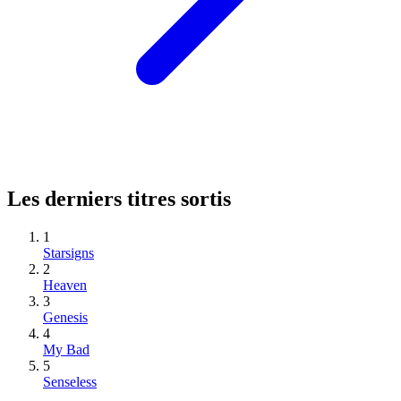
Les derniers titres sortis
1
Starsigns
2
Heaven
3
Genesis
4
My Bad
5
Senseless