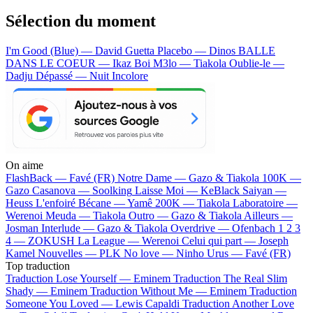
Sélection du moment
I'm Good (Blue) — David Guetta
Placebo — Dinos
BALLE
DANS LE COEUR — Ikaz Boi
M3lo — Tiakola
Oublie-le —
Dadju
Dépassé — Nuit Incolore
On aime
FlashBack —
Favé (FR)
Notre Dame —
Gazo & Tiakola
100K —
Gazo
Casanova —
Soolking
Laisse Moi —
KeBlack
Saiyan —
Heuss L'enfoiré
Bécane —
Yamê
200K —
Tiakola
Laboratoire —
Werenoi
Meuda —
Tiakola
Outro —
Gazo & Tiakola
Ailleurs —
Josman
Interlude —
Gazo & Tiakola
Overdrive —
Ofenbach
1 2 3
4 —
ZOKUSH
La League —
Werenoi
Celui qui part —
Joseph
Kamel
Nouvelles —
PLK
No love —
Ninho
Urus —
Favé (FR)
Top traduction
Traduction Lose Yourself —
Eminem
Traduction The Real Slim
Shady —
Eminem
Traduction Without Me —
Eminem
Traduction
Someone You Loved —
Lewis Capaldi
Traduction Another Love