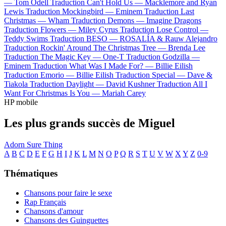
—
Tom Odell
Traduction Can't Hold Us —
Macklemore and Ryan
Lewis
Traduction Mockingbird —
Eminem
Traduction Last
Christmas —
Wham
Traduction Demons —
Imagine Dragons
Traduction Flowers —
Miley Cyrus
Traduction Lose Control —
Teddy Swims
Traduction BESO —
ROSALÍA & Rauw Alejandro
Traduction Rockin' Around The Christmas Tree —
Brenda Lee
Traduction The Magic Key —
One-T
Traduction Godzilla —
Eminem
Traduction What Was I Made For? —
Billie Eilish
Traduction Emorio —
Billie Eilish
Traduction Special —
Dave &
Tiakola
Traduction Daylight —
David Kushner
Traduction All I
Want For Christmas Is You —
Mariah Carey
HP mobile
Les plus grands succès de Miguel
Adorn
Sure Thing
A
B
C
D
E
F
G
H
I
J
K
L
M
N
O
P
Q
R
S
T
U
V
W
X
Y
Z
0-9
Thématiques
Chansons pour faire le sexe
Rap Français
Chansons d'amour
Chansons des Guinguettes