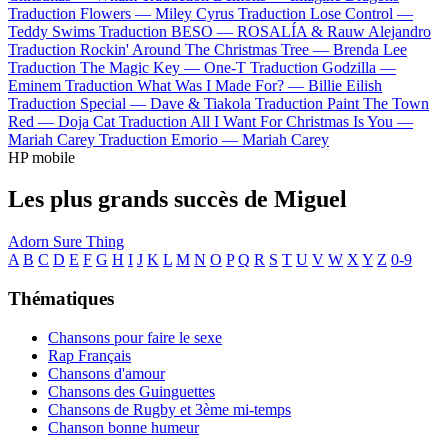
Traduction Flowers —
Miley Cyrus
Traduction Lose Control —
Teddy Swims
Traduction BESO —
ROSALÍA & Rauw Alejandro
Traduction Rockin' Around The Christmas Tree —
Brenda Lee
Traduction The Magic Key —
One-T
Traduction Godzilla —
Eminem
Traduction What Was I Made For? —
Billie Eilish
Traduction Special —
Dave & Tiakola
Traduction Paint The Town
Red —
Doja Cat
Traduction All I Want For Christmas Is You —
Mariah Carey
Traduction Emorio —
Mariah Carey
HP mobile
Les plus grands succès de Miguel
Adorn
Sure Thing
A
B
C
D
E
F
G
H
I
J
K
L
M
N
O
P
Q
R
S
T
U
V
W
X
Y
Z
0-9
Thématiques
Chansons pour faire le sexe
Rap Français
Chansons d'amour
Chansons des Guinguettes
Chansons de Rugby et 3ème mi-temps
Chanson bonne humeur