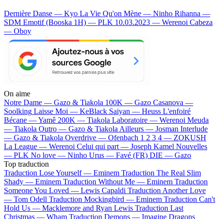
Dernière Danse — Kyo
La Vie Qu'on Mène — Ninho
Rihanna —
SDM
Emotif (Booska 1H) — PLK
10.03.2023 — Werenoi
Cabeza
— Oboy
On aime
Notre Dame —
Gazo & Tiakola
100K —
Gazo
Casanova —
Soolking
Laisse Moi —
KeBlack
Saiyan —
Heuss L'enfoiré
Bécane —
Yamê
200K —
Tiakola
Laboratoire —
Werenoi
Meuda
—
Tiakola
Outro —
Gazo & Tiakola
Ailleurs —
Josman
Interlude
—
Gazo & Tiakola
Overdrive —
Ofenbach
1 2 3 4 —
ZOKUSH
La League —
Werenoi
Celui qui part —
Joseph Kamel
Nouvelles
—
PLK
No love —
Ninho
Urus —
Favé (FR)
DIE —
Gazo
Top traduction
Traduction Lose Yourself —
Eminem
Traduction The Real Slim
Shady —
Eminem
Traduction Without Me —
Eminem
Traduction
Someone You Loved —
Lewis Capaldi
Traduction Another Love
—
Tom Odell
Traduction Mockingbird —
Eminem
Traduction Can't
Hold Us —
Macklemore and Ryan Lewis
Traduction Last
Christmas —
Wham
Traduction Demons —
Imagine Dragons