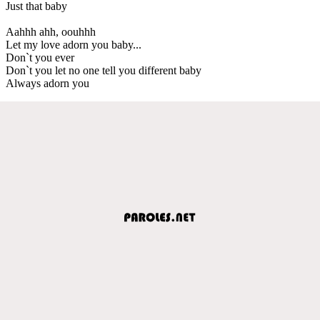
Just that baby
Aahhh ahh, oouhhh
Let my love adorn you baby...
Don`t you ever
Don`t you let no one tell you different baby
Always adorn you