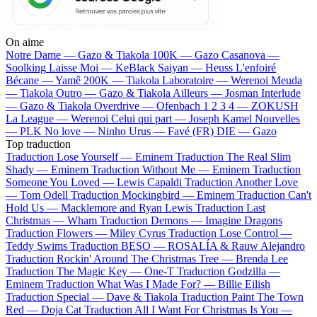
On aime
Notre Dame —
Gazo & Tiakola
100K —
Gazo
Casanova —
Soolking
Laisse Moi —
KeBlack
Saiyan —
Heuss L'enfoiré
Bécane —
Yamê
200K —
Tiakola
Laboratoire —
Werenoi
Meuda
—
Tiakola
Outro —
Gazo & Tiakola
Ailleurs —
Josman
Interlude
—
Gazo & Tiakola
Overdrive —
Ofenbach
1 2 3 4 —
ZOKUSH
La League —
Werenoi
Celui qui part —
Joseph Kamel
Nouvelles
—
PLK
No love —
Ninho
Urus —
Favé (FR)
DIE —
Gazo
Top traduction
Traduction Lose Yourself —
Eminem
Traduction The Real Slim
Shady —
Eminem
Traduction Without Me —
Eminem
Traduction
Someone You Loved —
Lewis Capaldi
Traduction Another Love
—
Tom Odell
Traduction Mockingbird —
Eminem
Traduction Can't
Hold Us —
Macklemore and Ryan Lewis
Traduction Last
Christmas —
Wham
Traduction Demons —
Imagine Dragons
Traduction Flowers —
Miley Cyrus
Traduction Lose Control —
Teddy Swims
Traduction BESO —
ROSALÍA & Rauw Alejandro
Traduction Rockin' Around The Christmas Tree —
Brenda Lee
Traduction The Magic Key —
One-T
Traduction Godzilla —
Eminem
Traduction What Was I Made For? —
Billie Eilish
Traduction Special —
Dave & Tiakola
Traduction Paint The Town
Red —
Doja Cat
Traduction All I Want For Christmas Is You —