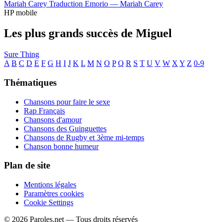
Mariah Carey
Traduction Emorio —
Mariah Carey
HP mobile
Les plus grands succès de Miguel
Sure Thing
A
B
C
D
E
F
G
H
I
J
K
L
M
N
O
P
Q
R
S
T
U
V
W
X
Y
Z
0-9
Thématiques
Chansons pour faire le sexe
Rap Français
Chansons d'amour
Chansons des Guinguettes
Chansons de Rugby et 3ème mi-temps
Chanson bonne humeur
Plan de site
Mentions légales
Paramètres cookies
Cookie Settings
© 2026 Paroles.net — Tous droits réservés