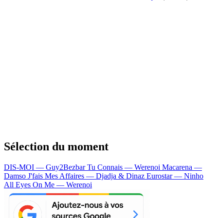
Sélection du moment
DIS-MOI — Guy2Bezbar
Tu Connais — Werenoi
Macarena —
Damso
J'fais Mes Affaires — Djadja & Dinaz
Eurostar — Ninho
All Eyes On Me — Werenoi