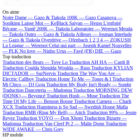
On aime
Notre Dame —
Gazo & Tiakola
100K —
Gazo
Casanova —
Soolking
Laisse Moi —
KeBlack
Saiyan —
Heuss L'enfoiré
Bécane —
Yamê
200K —
Tiakola
Laboratoire —
Werenoi
Meuda
—
Tiakola
Outro —
Gazo & Tiakola
Ailleurs —
Josman
Interlude
—
Gazo & Tiakola
Overdrive —
Ofenbach
1 2 3 4 —
ZOKUSH
La League —
Werenoi
Celui qui part —
Joseph Kamel
Nouvelles
—
PLK
No love —
Ninho
Urus —
Favé (FR)
DIE —
Gazo
Top traduction
Traduction des fleurs —
Tove Lo
Traduction AH HA —
Cardi B
Traduction Coulda Shoulda Woulda —
Russ
Traduction KYLIAN
DICTADOR —
SurNervis
Traduction The Way You Are —
Electric Callboy
Traduction Home To Me —
Tones & I
Traduction
Mi Chico —
DJ Goja
Traduction My Body Isn't Ready —
Sombr
Traduction Danceteria —
Madonna
Traduction MORNING DEW
(DONK) —
Beyoncé
Traduction Hush —
Muse
Traduction The
Time Of My Life —
Benson Boone
Traduction Camera —
Charli
XCX
Traduction Happiness is So Sad —
Swedish House Mafia
Traduction RMB (Ring My Bell) —
Aitch
Traduction 99% —
Jessie
Reyez
Traduction YOYO —
Don Xhoni
Traduction Bizarre —
Madonna
Traduction Van Cleef Pt 2 —
Malie Donn
Traduction
WIDE AWAKE —
Chris Grey
HP mobile