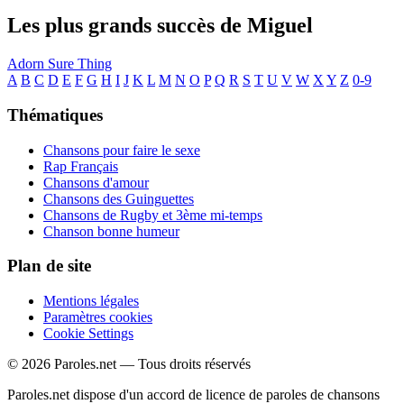
Les plus grands succès de Miguel
Adorn
Sure Thing
A
B
C
D
E
F
G
H
I
J
K
L
M
N
O
P
Q
R
S
T
U
V
W
X
Y
Z
0-9
Thématiques
Chansons pour faire le sexe
Rap Français
Chansons d'amour
Chansons des Guinguettes
Chansons de Rugby et 3ème mi-temps
Chanson bonne humeur
Plan de site
Mentions légales
Paramètres cookies
Cookie Settings
© 2026 Paroles.net — Tous droits réservés
Paroles.net dispose d'un accord de licence de paroles de chansons