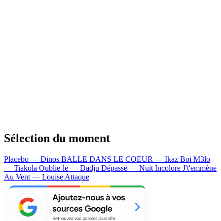
Sélection du moment
Placebo — Dinos
BALLE DANS LE COEUR — Ikaz Boi
M3lo
— Tiakola
Oublie-le — Dadju
Dépassé — Nuit Incolore
J't'emmène
Au Vent — Louise Attaque