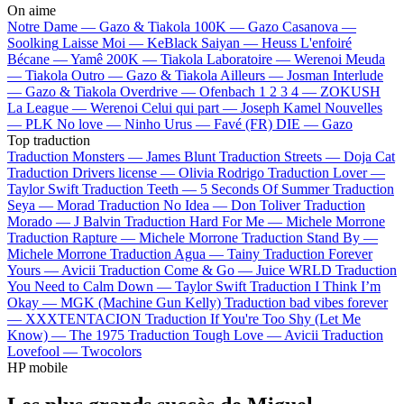
On aime
Notre Dame —
Gazo & Tiakola
100K —
Gazo
Casanova —
Soolking
Laisse Moi —
KeBlack
Saiyan —
Heuss L'enfoiré
Bécane —
Yamê
200K —
Tiakola
Laboratoire —
Werenoi
Meuda
—
Tiakola
Outro —
Gazo & Tiakola
Ailleurs —
Josman
Interlude
—
Gazo & Tiakola
Overdrive —
Ofenbach
1 2 3 4 —
ZOKUSH
La League —
Werenoi
Celui qui part —
Joseph Kamel
Nouvelles
—
PLK
No love —
Ninho
Urus —
Favé (FR)
DIE —
Gazo
Top traduction
Traduction Monsters —
James Blunt
Traduction Streets —
Doja Cat
Traduction Drivers license —
Olivia Rodrigo
Traduction Lover —
Taylor Swift
Traduction Teeth —
5 Seconds Of Summer
Traduction
Seya —
Morad
Traduction No Idea —
Don Toliver
Traduction
Morado —
J Balvin
Traduction Hard For Me —
Michele Morrone
Traduction Rapture —
Michele Morrone
Traduction Stand By —
Michele Morrone
Traduction Agua —
Tainy
Traduction Forever
Yours —
Avicii
Traduction Come & Go —
Juice WRLD
Traduction
You Need to Calm Down —
Taylor Swift
Traduction I Think I’m
Okay —
MGK (Machine Gun Kelly)
Traduction bad vibes forever
—
XXXTENTACION
Traduction If You're Too Shy (Let Me
Know) —
The 1975
Traduction Tough Love —
Avicii
Traduction
Lovefool —
Twocolors
HP mobile