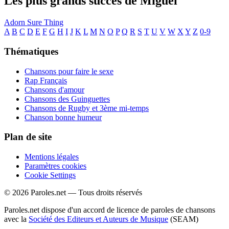
Les plus grands succès de Miguel
Adorn
Sure Thing
A
B
C
D
E
F
G
H
I
J
K
L
M
N
O
P
Q
R
S
T
U
V
W
X
Y
Z
0-9
Thématiques
Chansons pour faire le sexe
Rap Français
Chansons d'amour
Chansons des Guinguettes
Chansons de Rugby et 3ème mi-temps
Chanson bonne humeur
Plan de site
Mentions légales
Paramètres cookies
Cookie Settings
© 2026 Paroles.net — Tous droits réservés
Paroles.net dispose d'un accord de licence de paroles de chansons
avec la
Société des Editeurs et Auteurs de Musique
(SEAM)