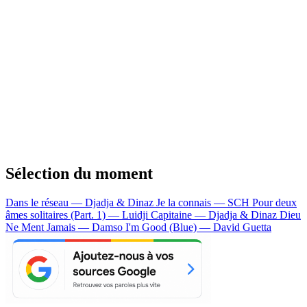
Sélection du moment
Dans le réseau — Djadja & Dinaz
Je la connais — SCH
Pour deux
âmes solitaires (Part. 1) — Luidji
Capitaine — Djadja & Dinaz
Dieu
Ne Ment Jamais — Damso
I'm Good (Blue) — David Guetta