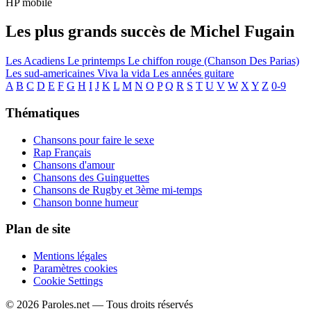
HP mobile
Les plus grands succès de Michel Fugain
Les Acadiens
Le printemps
Le chiffon rouge (Chanson Des Parias)
Les sud-americaines
Viva la vida
Les années guitare
A
B
C
D
E
F
G
H
I
J
K
L
M
N
O
P
Q
R
S
T
U
V
W
X
Y
Z
0-9
Thématiques
Chansons pour faire le sexe
Rap Français
Chansons d'amour
Chansons des Guinguettes
Chansons de Rugby et 3ème mi-temps
Chanson bonne humeur
Plan de site
Mentions légales
Paramètres cookies
Cookie Settings
© 2026 Paroles.net — Tous droits réservés