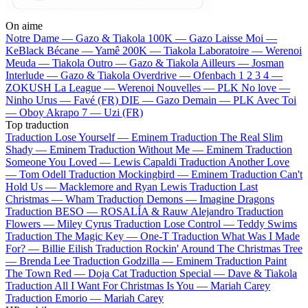
On aime
Notre Dame —
Gazo & Tiakola
100K —
Gazo
Laisse Moi —
KeBlack
Bécane —
Yamê
200K —
Tiakola
Laboratoire —
Werenoi
Meuda —
Tiakola
Outro —
Gazo & Tiakola
Ailleurs —
Josman
Interlude —
Gazo & Tiakola
Overdrive —
Ofenbach
1 2 3 4 —
ZOKUSH
La League —
Werenoi
Nouvelles —
PLK
No love —
Ninho
Urus —
Favé (FR)
DIE —
Gazo
Demain —
PLK
Avec Toi
—
Oboy
Akrapo 7 —
Uzi (FR)
Top traduction
Traduction Lose Yourself —
Eminem
Traduction The Real Slim
Shady —
Eminem
Traduction Without Me —
Eminem
Traduction
Someone You Loved —
Lewis Capaldi
Traduction Another Love
—
Tom Odell
Traduction Mockingbird —
Eminem
Traduction Can't
Hold Us —
Macklemore and Ryan Lewis
Traduction Last
Christmas —
Wham
Traduction Demons —
Imagine Dragons
Traduction BESO —
ROSALÍA & Rauw Alejandro
Traduction
Flowers —
Miley Cyrus
Traduction Lose Control —
Teddy Swims
Traduction The Magic Key —
One-T
Traduction What Was I Made
For? —
Billie Eilish
Traduction Rockin' Around The Christmas Tree
—
Brenda Lee
Traduction Godzilla —
Eminem
Traduction Paint
The Town Red —
Doja Cat
Traduction Special —
Dave & Tiakola
Traduction All I Want For Christmas Is You —
Mariah Carey
Traduction Emorio —
Mariah Carey