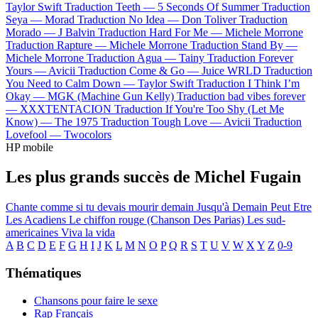
Taylor Swift
Traduction Teeth —
5 Seconds Of Summer
Traduction
Seya —
Morad
Traduction No Idea —
Don Toliver
Traduction
Morado —
J Balvin
Traduction Hard For Me —
Michele Morrone
Traduction Rapture —
Michele Morrone
Traduction Stand By —
Michele Morrone
Traduction Agua —
Tainy
Traduction Forever
Yours —
Avicii
Traduction Come & Go —
Juice WRLD
Traduction
You Need to Calm Down —
Taylor Swift
Traduction I Think I’m
Okay —
MGK (Machine Gun Kelly)
Traduction bad vibes forever
—
XXXTENTACION
Traduction If You're Too Shy (Let Me
Know) —
The 1975
Traduction Tough Love —
Avicii
Traduction
Lovefool —
Twocolors
HP mobile
Les plus grands succès de Michel Fugain
Chante comme si tu devais mourir demain
Jusqu'à Demain Peut Etre
Les Acadiens
Le chiffon rouge (Chanson Des Parias)
Les sud-
americaines
Viva la vida
A
B
C
D
E
F
G
H
I
J
K
L
M
N
O
P
Q
R
S
T
U
V
W
X
Y
Z
0-9
Thématiques
Chansons pour faire le sexe
Rap Français