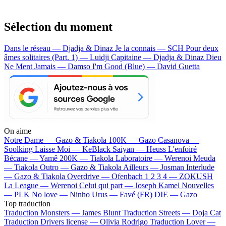
Sélection du moment
Dans le réseau — Djadja & Dinaz
Je la connais — SCH
Pour deux
âmes solitaires (Part. 1) — Luidji
Capitaine — Djadja & Dinaz
Dieu
Ne Ment Jamais — Damso
I'm Good (Blue) — David Guetta
On aime
Notre Dame —
Gazo & Tiakola
100K —
Gazo
Casanova —
Soolking
Laisse Moi —
KeBlack
Saiyan —
Heuss L'enfoiré
Bécane —
Yamê
200K —
Tiakola
Laboratoire —
Werenoi
Meuda
—
Tiakola
Outro —
Gazo & Tiakola
Ailleurs —
Josman
Interlude
—
Gazo & Tiakola
Overdrive —
Ofenbach
1 2 3 4 —
ZOKUSH
La League —
Werenoi
Celui qui part —
Joseph Kamel
Nouvelles
—
PLK
No love —
Ninho
Urus —
Favé (FR)
DIE —
Gazo
Top traduction
Traduction Monsters —
James Blunt
Traduction Streets —
Doja Cat
Traduction Drivers license —
Olivia Rodrigo
Traduction Lover —