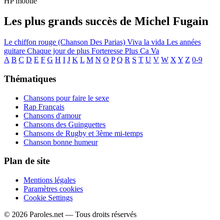
HP mobile
Les plus grands succès de Michel Fugain
Le chiffon rouge (Chanson Des Parias)
Viva la vida
Les années
guitare
Chaque jour de plus
Forteresse
Plus Ca Va
A
B
C
D
E
F
G
H
I
J
K
L
M
N
O
P
Q
R
S
T
U
V
W
X
Y
Z
0-9
Thématiques
Chansons pour faire le sexe
Rap Français
Chansons d'amour
Chansons des Guinguettes
Chansons de Rugby et 3ème mi-temps
Chanson bonne humeur
Plan de site
Mentions légales
Paramètres cookies
Cookie Settings
© 2026 Paroles.net — Tous droits réservés