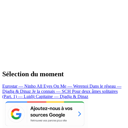
Sélection du moment
Eurostar — Ninho
All Eyes On Me — Werenoi
Dans le réseau —
Djadja & Dinaz
Je la connais — SCH
Pour deux âmes solitaires
(Part. 1) — Luidji
Capitaine — Djadja & Dinaz