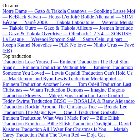
On aime
Notre Dame —
Gazo & Tiakola
Casanova —
Soolking
Laisse Moi
—
KeBlack
Saiyan —
Heuss L'enfoiré
Bolide Allemand —
SDM
Bécane —
Yamê
200K —
Tiakola
Laboratoire —
Werenoi
Meuda
—
Tiakola
Outro —
Gazo & Tiakola
Ailleurs —
Josman
Interlude
—
Gazo & Tiakola
Overdrive —
Ofenbach
1 2 3 4 —
ZOKUSH
La League —
Werenoi
Popcorn Salé —
Santa
Celui qui part —
Joseph Kamel
Nouvelles —
PLK
No love —
Ninho
Urus —
Favé
(FR)
Top traduction
Traduction Lose Yourself —
Eminem
Traduction The Real Slim
Shady —
Eminem
Traduction Without Me —
Eminem
Traduction
Someone You Loved —
Lewis Capaldi
Traduction Can't Hold Us
—
Macklemore and Ryan Lewis
Traduction Mockingbird —
Eminem
Traduction Another Love —
Tom Odell
Traduction Last
Christmas —
Wham
Traduction Demons —
Imagine Dragons
Traduction Flowers —
Miley Cyrus
Traduction Lose Control —
Teddy Swims
Traduction BESO —
ROSALÍA & Rauw Alejandro
Traduction Rockin' Around The Christmas Tree —
Brenda Lee
Traduction The Magic Key —
One-T
Traduction Godzilla —
Eminem
Traduction What Was I Made For? —
Billie Eilish
Traduction Emorio —
Billie Eilish
Traduction Daylight —
David
Kushner
Traduction All I Want For Christmas Is You —
Mariah
Carey
Traduction Paint The Town Red —
Doja Cat