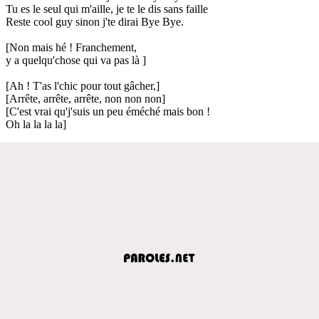
Tu es le seul qui m'aille, je te le dis sans faille
Reste cool guy sinon j'te dirai Bye Bye.
[Non mais hé ! Franchement,
y a quelqu'chose qui va pas là ]
[Ah ! T'as l'chic pour tout gâcher,]
[Arrête, arrête, arrête, non non non]
[C'est vrai qu'j'suis un peu éméché mais bon !
Oh la la la la]