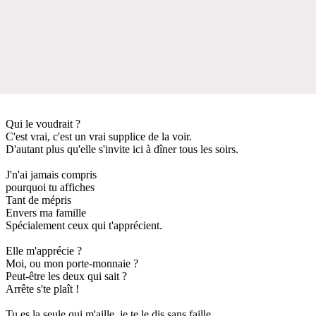
Qui le voudrait ?
C'est vrai, c'est un vrai supplice de la voir.
D'autant plus qu'elle s'invite ici à dîner tous les soirs.
J'n'ai jamais compris
pourquoi tu affiches
Tant de mépris
Envers ma famille
Spécialement ceux qui t'apprécient.
Elle m'apprécie ?
Moi, ou mon porte-monnaie ?
Peut-être les deux qui sait ?
Arrête s'te plaît !
Tu es la seule qui m'aille, je te le dis sans faille