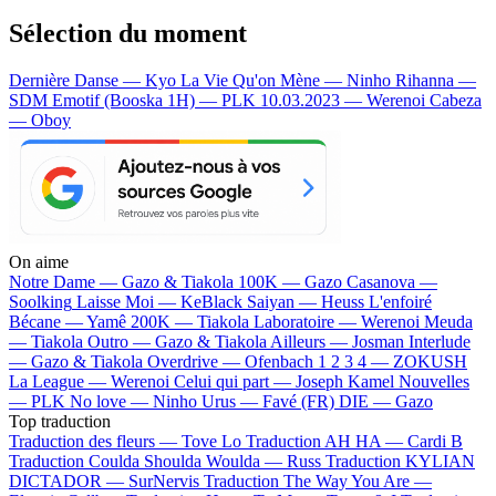
Sélection du moment
Dernière Danse — Kyo
La Vie Qu'on Mène — Ninho
Rihanna —
SDM
Emotif (Booska 1H) — PLK
10.03.2023 — Werenoi
Cabeza
— Oboy
On aime
Notre Dame —
Gazo & Tiakola
100K —
Gazo
Casanova —
Soolking
Laisse Moi —
KeBlack
Saiyan —
Heuss L'enfoiré
Bécane —
Yamê
200K —
Tiakola
Laboratoire —
Werenoi
Meuda
—
Tiakola
Outro —
Gazo & Tiakola
Ailleurs —
Josman
Interlude
—
Gazo & Tiakola
Overdrive —
Ofenbach
1 2 3 4 —
ZOKUSH
La League —
Werenoi
Celui qui part —
Joseph Kamel
Nouvelles
—
PLK
No love —
Ninho
Urus —
Favé (FR)
DIE —
Gazo
Top traduction
Traduction des fleurs —
Tove Lo
Traduction AH HA —
Cardi B
Traduction Coulda Shoulda Woulda —
Russ
Traduction KYLIAN
DICTADOR —
SurNervis
Traduction The Way You Are —