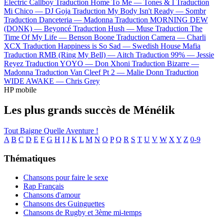
Electric Callboy
Traduction Home To Me —
Tones & I
Traduction
Mi Chico —
DJ Goja
Traduction My Body Isn't Ready —
Sombr
Traduction Danceteria —
Madonna
Traduction MORNING DEW
(DONK) —
Beyoncé
Traduction Hush —
Muse
Traduction The
Time Of My Life —
Benson Boone
Traduction Camera —
Charli
XCX
Traduction Happiness is So Sad —
Swedish House Mafia
Traduction RMB (Ring My Bell) —
Aitch
Traduction 99% —
Jessie
Reyez
Traduction YOYO —
Don Xhoni
Traduction Bizarre —
Madonna
Traduction Van Cleef Pt 2 —
Malie Donn
Traduction
WIDE AWAKE —
Chris Grey
HP mobile
Les plus grands succès de Ménélik
Tout Baigne
Quelle Aventure !
A
B
C
D
E
F
G
H
I
J
K
L
M
N
O
P
Q
R
S
T
U
V
W
X
Y
Z
0-9
Thématiques
Chansons pour faire le sexe
Rap Français
Chansons d'amour
Chansons des Guinguettes
Chansons de Rugby et 3ème mi-temps