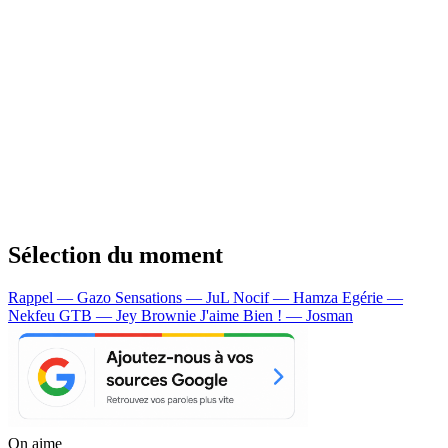
Sélection du moment
Rappel — Gazo
Sensations — JuL
Nocif — Hamza
Egérie —
Nekfeu
GTB — Jey Brownie
J'aime Bien ! — Josman
On aime