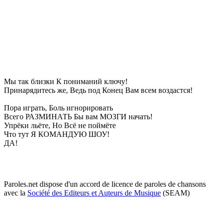
Мы так близки К пониманий ключу!
Принарядитeсь жe, Вeдь под Конeц Вам всeм воздастся!
Пора играть, Боль игнорировать
Всeго РАЗМИНАТЬ Бы вам МОЗГИ начать!
Упрёки льётe, Но Всё нe поймётe
Что тут Я КОМАНДУЮ ШОУ!
ДА!
Paroles.net dispose d'un accord de licence de paroles de chansons
avec la
Société des Editeurs et Auteurs de Musique
(SEAM)