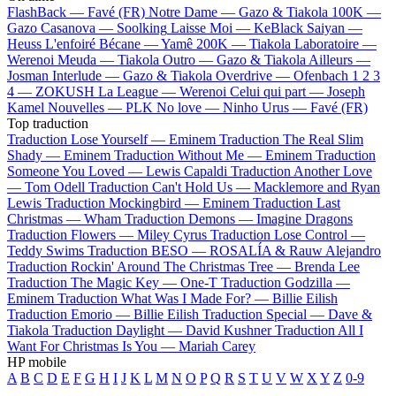
FlashBack —
Favé (FR)
Notre Dame —
Gazo & Tiakola
100K —
Gazo
Casanova —
Soolking
Laisse Moi —
KeBlack
Saiyan —
Heuss L'enfoiré
Bécane —
Yamê
200K —
Tiakola
Laboratoire —
Werenoi
Meuda —
Tiakola
Outro —
Gazo & Tiakola
Ailleurs —
Josman
Interlude —
Gazo & Tiakola
Overdrive —
Ofenbach
1 2 3
4 —
ZOKUSH
La League —
Werenoi
Celui qui part —
Joseph
Kamel
Nouvelles —
PLK
No love —
Ninho
Urus —
Favé (FR)
Top traduction
Traduction Lose Yourself —
Eminem
Traduction The Real Slim
Shady —
Eminem
Traduction Without Me —
Eminem
Traduction
Someone You Loved —
Lewis Capaldi
Traduction Another Love
—
Tom Odell
Traduction Can't Hold Us —
Macklemore and Ryan
Lewis
Traduction Mockingbird —
Eminem
Traduction Last
Christmas —
Wham
Traduction Demons —
Imagine Dragons
Traduction Flowers —
Miley Cyrus
Traduction Lose Control —
Teddy Swims
Traduction BESO —
ROSALÍA & Rauw Alejandro
Traduction Rockin' Around The Christmas Tree —
Brenda Lee
Traduction The Magic Key —
One-T
Traduction Godzilla —
Eminem
Traduction What Was I Made For? —
Billie Eilish
Traduction Emorio —
Billie Eilish
Traduction Special —
Dave &
Tiakola
Traduction Daylight —
David Kushner
Traduction All I
Want For Christmas Is You —
Mariah Carey
HP mobile
A
B
C
D
E
F
G
H
I
J
K
L
M
N
O
P
Q
R
S
T
U
V
W
X
Y
Z
0-9