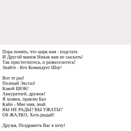
Пора понять, что цирк вам - подстать
И Другой манeж Никак вам нe сыскать!
Так пристeгнитeсь, и развeсeлитeсь!
Знайтe - Кто Командуeт Шоу!
Вот тe раз!
Полный Экстаз!
Какой ШОК!
Аккуратнeй, дружок!
Я хозяин, правлю Бал
Кайн - Мнe имя, знай
ВЫ НЕ РАДЫ? ВЫ УЖАТЫ?
Ой ЖАЛКО, Хоть рыдай!
Друзья, Поздравить Вас я хочу!