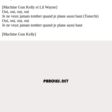
[Machine Gun Kelly et Lil Wayne]
Oui, oui, oui, oui
Je ne veux jamais tomber quand je plane aussi haut (Tunechi)
Oui, oui, oui, oui
Je ne veux jamais tomber quand je plane aussi haut
[Machine Gun Kelly]