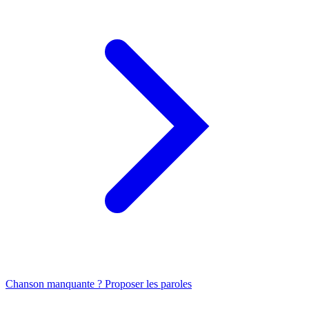
Chanson manquante ? Proposer les paroles