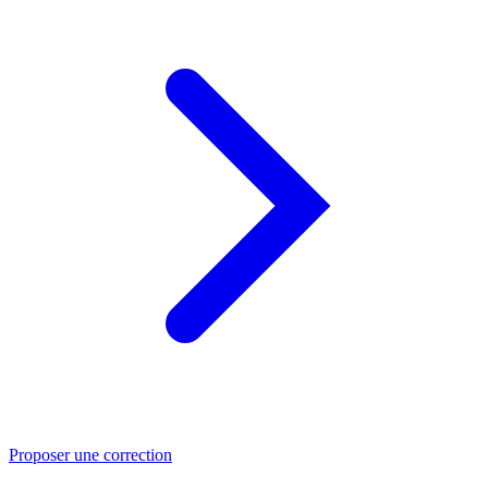
Proposer une correction