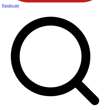
Paroles
.net