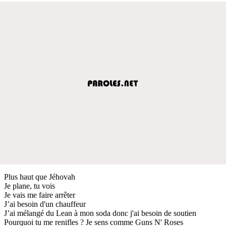
Plus haut que Jéhovah
Je plane, tu vois
Je vais me faire arrêter
J’ai besoin d'un chauffeur
J’ai mélangé du Lean à mon soda donc j'ai besoin de soutien
Pourquoi tu me renifles ? Je sens comme Guns N' Roses